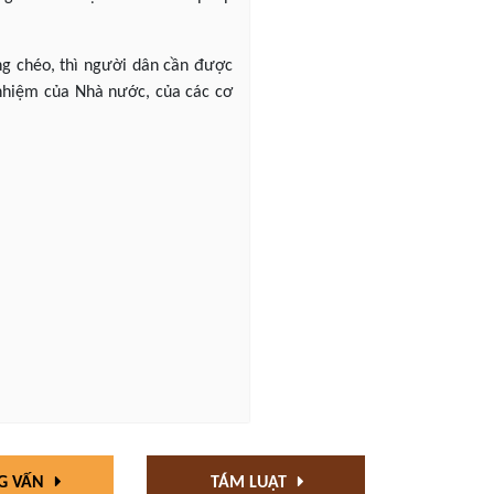
ồng chéo, thì người dân cần được
 nhiệm của Nhà nước, của các cơ
G VẤN
TÁM LUẬT