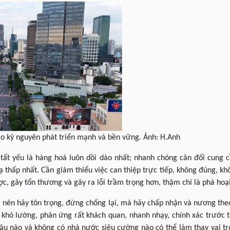
ào kỷ nguyên phát triển mạnh và bền vững. Ảnh: H.Anh
tất yếu là hàng hoá luôn dồi dào nhất; nhanh chóng cân đối cung c
ạ thấp nhất. Cần giảm thiểu việc can thiệp trực tiếp, không đúng, kh
c, gây tổn thương và gây ra lỗi trầm trọng hơn, thậm chí là phá hoại
ý, nên hãy tôn trọng, đừng chống lại, mà hãy chấp nhận và nương the
hó lường, phản ứng rất khách quan, nhanh nhạy, chính xác trước th
ậu nào và không có nhà nước siêu cường nào có thể làm thay vai trò