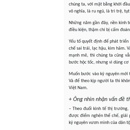
chúng ta, với mặt bằng khởi đầu 
vô nghĩa, là ru ngủ, là trì trệ, tụ
Những năm gần đây, nền kinh tế 
điều kiện, thậm chí bị cấm đoán
Yếu tố quyết định để phát triển
chế sai trái, lạc hậu, kìm hãm. 
mạnh mẽ, thì chúng ta cũng vẫn
bước hộc tốc, nhưng vì dùng cơ 
Muốn bước vào kỷ nguyên mới t
Và để theo kịp người ta thì khôn
Việt Nam.
+ Ông nhìn nhận vấn đề t
– Theo đuổi kinh tế thị trường,
được điểm nghẽn thể chế, giải 
kỷ nguyên vươn mình của dân tộ