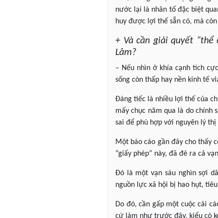
nước lại là nhân tố đặc biệt qu
huy được lợi thế sẵn có, mà còn 
+ Và cần giải quyết “thể
Lâm?
– Nếu nhìn ở khía cạnh tích cực
sống còn thấp hay nền kinh tế vỉ
Đáng tiếc là nhiều lợi thế của c
mấy chục năm qua là do chính sá
sai để phù hợp với nguyên lý thị
Một báo cáo gần đây cho thấy co
“giấy phép” này, đã đẻ ra cả vạ
Đó là một vạn sáu nghìn sợi dâ
nguồn lực xã hội bị hao hụt, tiêu
Do đó, cần gấp một cuộc cải cá
cứ làm như trước đây, kiểu cò k