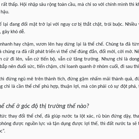
rất thấp. Hội nhập sâu rộng toàn cầu, mà chỉ so với chính mình thì 
t hậu.
lại đang đối mặt trở lại với nguy cơ bị thắt chặt, trói buộc. Nhiề
, gây khó dễ.
 nhanh hay chậm, vươn lên hay dừng lại là thể chế. Chúng ta đã từn
Và chúng ra đã rất phát triển vì thể chế đúng đắn, đổi mới, cởi mở. N
 cứ đi lên, vẫn cứ tiến bộ, vẫn cứ tăng trưởng. Nhưng chỉ là dong
bắp nên đuối sức, tiến chậm, chỉ loanh quanh ở nhóm cuối, đi sau th
hì đừng ngủ mê trên thành tích, đừng gặm nhấm mãi thành quả, đừ
g chỉ là cần thể chế phù hợp, thuận lợi, mà còn phải có sự đột phá, 
hể chế ở góc độ thị trường thế nào?
 tức thay đổi thể chế, đã giúp nước ta lột xác, rũ bùn đứng dậy, th
phóng được nguồn lực và tận dụng được lợi thế, thì đất nước ta sẽ 
c”.