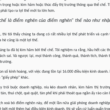
an trọng hoặc kìm hãm hoặc thúc đẩy thị trường thông qua thể chế. Th
phải tạo ra lợi thế mới to lớn hơn.
 chế là điểm nghẽn của điểm nghẽn” thế nào như nhậ
, thì tôi thấy chúng ta đang có rất nhiều lợi thế phát triển và cạnh
a hè cũng là một lợi thế.
húng ta đã bị kìm hãm bởi thể chế. Tôi nghiệm ra rằng, hầu hết các th
ch sai. Và ngược lại, mọi thành công, thành quả, thành tích, thàn
 trường.
n số kinh hoàng, với việc đang tồn tại 16.000 điều kiện kinh doanh. 
n “giấy phép” khác.
y trói buộc doanh nghiệp, níu kéo doanh nhân, kìm hãm thị trường
 tán, thui chột, què quặt, tàn phế khi phải thoát qua ngần ấy rào cản 
ch xoá bỏ điểm nghẽn này, để một lần nữa giải phóng doanh nghiệp
è bớt một thêm hai điều kiện kinh doanh, thì sẽ vẫn cứ luẩn quẩn tr