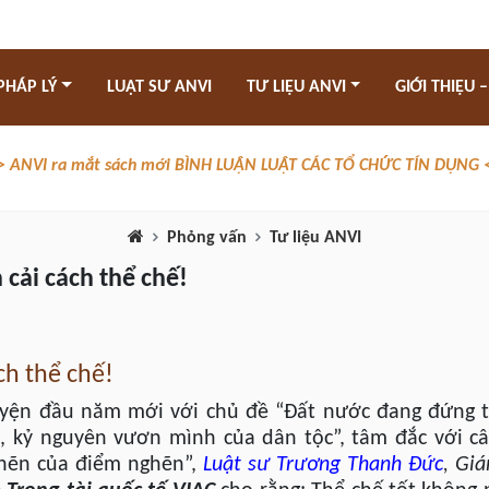
PHÁP LÝ
LUẬT SƯ ANVI
TƯ LIỆU ANVI
GIỚI THIỆU –
> ANVI ra mắt sách mới BÌNH LUẬN LUẬT CÁC TỔ CHỨC TÍN DỤNG 
Phỏng vấn
Tư liệu ANVI
 cải cách thể chế!
ch thể chế!
yện đầu năm mới với chủ đề “Đất nước đang đứng t
 kỷ nguyên vươn mình của dân tộc”, tâm đắc với câ
ghẽn của điểm nghẽn”,
Luật sư
Trương Thanh Đức
,
Giá