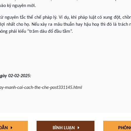
 vào kỷ nguyên mới.
 từ nguyên tắc thể chế pháp lý. Ví dụ, khi pháp luật có xung đột, ch
 lợi nhất cho họ. Nếu xảy ra mâu thuẫn hay hậu hoạ thì đó là trách
hông phải kiểu “trăm dâu đổ đầu tằm”.
ngày
02-02
-202
5
:
ay-manh-cai-cach-the-che-post331145.html
 DẪN
BÌNH LUẬN
PHỎN