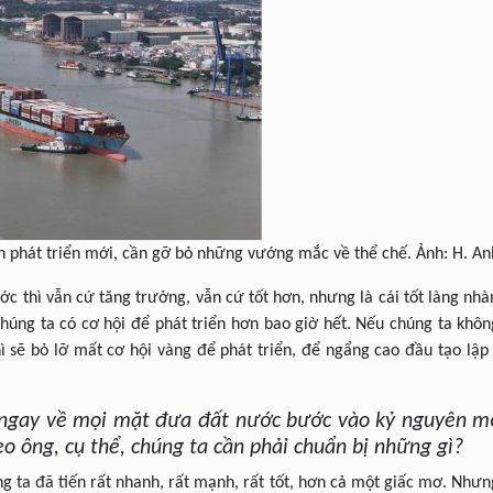
 phát triển mới, cần gỡ bỏ những vướng mắc về thể chế. Ảnh: H. An
 thì vẫn cứ tăng trưởng, vẫn cứ tốt hơn, nhưng là cái tốt làng nhàng, 
 chúng ta có cơ hội để phát triển hơn bao giờ hết. Nếu chúng ta khô
 sẽ bỏ lỡ mất cơ hội vàng để phát triển, để ngẩng cao đầu tạo lập
ị ngay về mọi mặt đưa đất nước bước vào kỷ nguyên m
o ông, cụ thể, chúng ta cần phải chuẩn bị những gì?
 ta đã tiến rất nhanh, rất mạnh, rất tốt, hơn cả một giấc mơ. Nhưng