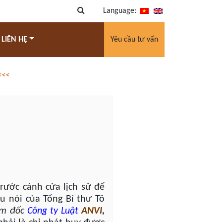
Language:
 LIÊN HỆ
Yêu cầu tư vấn
<<<
rước cánh cửa lịch sử để
u nói của Tổng Bí thư Tô
m đốc
Công ty Luật
ANVI
,