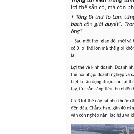
Trọng tài viên Trung tâm
lợi thế sẵn có, mà còn ph
+ Tổng Bí thư Tô Lâm từn
bách cần giải quyết”. Tr
ông?
– Sau một thời gian đổi mới và 
có 3 lợi thế lớn mà thế giới kh
là:
Lợi thế về kinh doanh: Doanh nh
thế hội nhập: doanh nghiệp và c
biệt là tận dụng được các lợi th
tay, tức sẵn sàng tiêu thụ nhiều 
Cả 3 lợi thế này lại phụ thuộc r
đến đâu. Chẳng hạn, gần 40 năm 
vẫn còn nghèo nàn, lạc hậu và kh