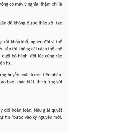
không có mấy ý nghĩa, thậm chí là
u vấn đề không được tháo gỡ, tạo
g rất khốn khổ, nghèo đói vì thể
ếu sắp tới không cải cách thể chế
 duổi bộ hành, đôi lúc cũng rảo
iên hạ.
ng huyễn hoặc trước tiền nhân.
táo bạo, khác biệt, thích ứng với
ay đổi hoàn toàn. Nếu giải quyết
tự tin “bước vào kỷ nguyên mới,