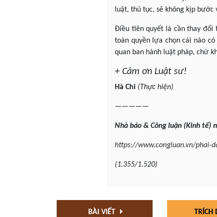
luật, thủ tục, sẽ không kịp bước
Điều tiên quyết là cần thay đổi
toàn quyền lựa chọn cái nào có
quan ban hành luật pháp, chứ k
+ Cảm ơn Luật sư!
Hà Chi
(Thực hiện)
—————
Nhà
báo & Công luận
(Kinh
tế
) 
https://www.congluan.vn/phai-d
(
1.355/1.520
)
BÀI VIẾT
TRÍCH