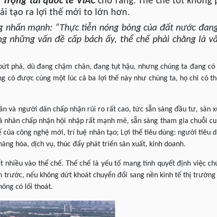
 Trọng tài quốc tế VIAC
cho rằng: Thể chế tốt không 
ải tạo ra lợi thế mới to lớn hơn.
g nhấn mạnh: “Thực tiễn nóng bỏng của đất nước đan
ong những vấn đề cấp bách ấy, thể chế phải chăng là v
bứt phá, dù đang chậm chân, đang tụt hậu, nhưng chúng ta đang có n
ông có được cùng một lúc cả ba lợi thế này như chúng ta, họ chỉ có t
ân và người dân chấp nhận rủi ro rất cao, tức sẵn sàng đầu tư, sản 
á nhân chấp nhận hội nhập rất mạnh mẽ, sẵn sàng tham gia chuỗi cu
ế của công nghệ mới, trí tuệ nhân tạo; Lợi thế tiêu dùng: người tiêu
hàng hóa, dịch vụ, thúc đẩy phát triển sản xuất, kinh doanh.
ất nhiều vào thể chế. Thế chế là yếu tố mang tính quyết định việc c
trước, nếu không dứt khoát chuyển đổi sang nền kinh tế thị trường 
ông có lối thoát.