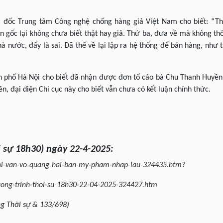
 đốc Trung tâm Công nghệ chống hàng giả Việt Nam cho biết: “T
ồn gốc lại không chưa biết thật hay giả. Thứ ba, đưa về mà không t
à nước, đấy là sai. Đã thế về lại lập ra hệ thống để bán hàng, như t
nh phố Hà Nội cho biết đã nhận được đơn tố cáo bà Chu Thanh Huyề
ên, đại diện Chi cục này cho biết vẫn chưa có kết luận chính thức.
i
sự 18h30
) ngày
22-4
-202
5
:
ghi-van-vo-quang-hai-ban-my-pham-nhap-lau-324435.htm
?
huong-trinh-thoi-su-18h30-22-04-2025-324427.htm
ng Thời sự & 133/698)