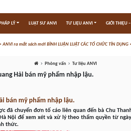
PHÁP LÝ
LUẬT SƯ ANVI
TƯ LIỆU ANVI
GIỚI THIỆU –
> ANVI ra mắt sách mới BÌNH LUẬN LUẬT CÁC TỔ CHỨC TÍN DỤNG 
Phỏng vấn
Tư liệu ANVI
Quang Hải bán mỹ phẩm nhập lậu.
ải bán mỹ phẩm nhập lậu.
ợc đã chuyển đơn tố cáo liên quan đến bà Chu Than
 Hà Nội để xem xét và xử lý theo thẩm quyền từ ngày
nh thức.