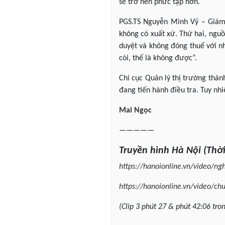
sẽ trở nên phức tạp hơn.
PGS.TS Nguyễn Minh Vỹ – Giám
không có xuất xứ. Thứ hai, ngu
duyệt và không đóng thuế với nh
còi, thế là không được”.
Chi cục Quản lý thị trường thà
đang tiến hành điều tra. Tuy nhi
Mai Ngọc
—————
Truyền
hình Hà Nội
(Thờ
https://hanoionline.vn/video/n
https://hanoionline.vn/video/c
(Clip 3 phút 27 &
phút
42:06 tro