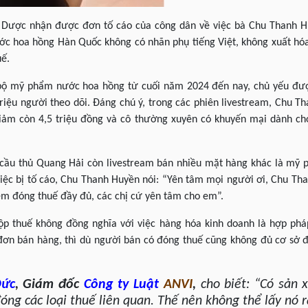
 Dược nhận được đơn tố cáo của công dân về việc bà Chu Thanh Hu
 hoa hồng Hàn Quốc không có nhãn phụ tiếng Việt, không xuất hóa
uế.
ộ mỹ phẩm nước hoa hồng từ cuối năm 2024 đến nay, chủ yếu đượ
triệu người theo dõi. Đáng chú ý, trong các phiên livestream, Chu 
giảm còn 4,5 triệu đồng và cô thường xuyên có khuyến mại dành ch
 cầu thủ Quang Hải còn livestream bán nhiều mặt hàng khác là mỹ 
việc bị tố cáo, Chu Thanh Huyền nói: “Yên tâm mọi người ơi, Chu T
em đóng thuế đầy đủ, các chị cứ yên tâm cho em”.
nộp thuế không đồng nghĩa với việc hàng hóa kinh doanh là hợp p
 đơn bán hàng, thì dù người bán có đóng thuế cũng không đủ cơ sở
Đức
, Giám đốc
Công ty Luật
ANVI
,
cho biết: “Có sản 
 đóng các loại thuế liên quan. Thế nên không thể lấy nó