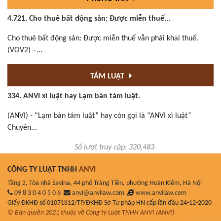
4.721. Cho thuê bất động sản: Được miễn thuế...
Cho thuê bất động sản: Được miễn thuế vẫn phải khai thuế.
(VOV2) –...
TÁM LUẬT
334. ANVI xì luật hay Lạm bàn tám luật.
(ANVI) - “Lạm bàn tám luật” hay còn gọi là “ANVI xì luật”
Chuyên...
Số lượt truy cập: 320,483
CÔNG TY LUẬT TNHH
ANVI
Tầng 2, Tòa nhà Savina, 44 phố Tràng Tiền, phường Hoàn Kiếm, Hà Nội
09 8 3 0 4 0 5 0 6
anvi@anvilaw.com
www.anvilaw.com
Giấy ĐKHĐ số 01071812/TP/ĐKHĐ Sở Tư pháp HN cấp lần đầu 24-12-2020
© Bản quyền 2021 thuộc về Công ty Luật TNHH ANVI (ANVI)