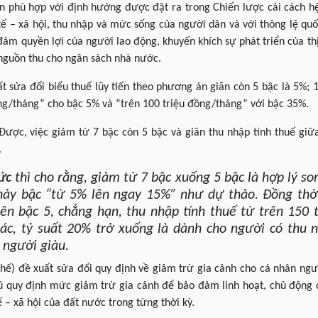
n phù hợp với định hướng được đặt ra trong Chiến lược cải cách 
ế – xã hội, thu nhập và mức sống của người dân và với thông lệ quốc
ảm quyền lợi của người lao động, khuyến khích sự phát triển của th
nguồn thu cho ngân sách nhà nước.
ất sửa đổi biểu thuế lũy tiến theo phương án giãn còn 5 bậc là 5%
ng/tháng” cho bậc 5% và “trên 100 triệu đồng/tháng” với bậc 35%.
 Được, việc giảm từ 7 bậc còn 5 bậc và giãn thu nhập tính thuế giữ
.
ức
thì cho rằng, giảm từ 7 bậc xuống 5 bậc là hợp lý 
ảy bậc “từ 5% lên ngay 15%” như dự thảo. Đồng thời
lên bậc 5, chẳng hạn, thu nhập tính thuế từ trên 150 
ác, tỷ suất 20% trở xuống là dành cho người có thu 
 người giàu.
hế) đề xuất sửa đổi quy định về giảm trừ gia cảnh cho cá nhân ngư
ủ quy định mức giảm trừ gia cảnh để bảo đảm linh hoạt, chủ động 
ế – xã hội của đất nước trong từng thời kỳ.