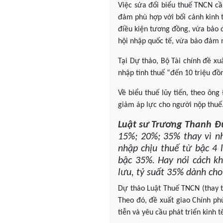
Việc sửa đổi biểu thuế TNCN cầ
đảm phù hợp với bối cảnh kinh t
điều kiện tương đồng, vừa bảo đ
hội nhập quốc tế, vừa bảo đảm 
Tại Dự thảo, Bộ Tài chính đề xu
nhập tính thuế “đến 10 triệu đồ
Về biểu thuế lũy tiến, theo ông
giảm áp lực cho người nộp thuế
Luật sư
Trương Thanh Đ
15%; 20%; 35% thay vì nh
nhập chịu thuế từ bậc 4 
bậc 35%. Hay nói cách kh
lưu, tỷ suất 35% dành cho
Dự thảo Luật Thuế TNCN (thay t
Theo đó, đề xuất giao Chính ph
tiễn và yêu cầu phát triển kinh t