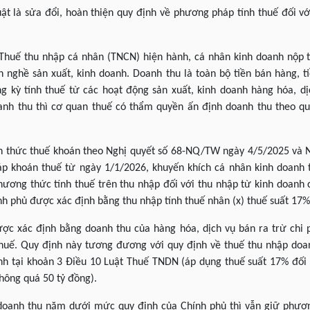
ật là sửa đổi, hoàn thiện quy định về phương pháp tính thuế đối vớ
 Thuế thu nhập cá nhân (TNCN) hiện hành, cá nhân kinh doanh nộp 
h nghề sản xuất, kinh doanh. Doanh thu là toàn bộ tiền bán hàng, ti
ng kỳ tính thuế từ các hoạt động sản xuất, kinh doanh hàng hóa, d
nh thu thì cơ quan thuế có thẩm quyền ấn định doanh thu theo quy
nh thức thuế khoán theo Nghị quyết số 68-NQ/TW ngày 4/5/2025 và 
p khoán thuế từ ngày 1/1/2026, khuyến khích cá nhân kinh doanh t
hương thức tính thuế trên thu nhập đối với thu nhập từ kinh doanh 
h phủ được xác định bằng thu nhập tính thuế nhân (x) thuế suất 17%
ược xác định bằng doanh thu của hàng hóa, dịch vụ bán ra trừ chi 
 thuế. Quy định này tương đương với quy định về thuế thu nhập do
h tại khoản 3 Điều 10 Luật Thuế TNDN (áp dụng thuế suất 17% đối
hông quá 50 tỷ đồng).
doanh thu năm dưới mức quy định của Chính phủ thì vẫn giữ phương