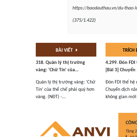
https://baodauthau.vn/du-thao-
(375/1.422)
BÀI VIẾT
TRÍCH
318. Quản lý thị trường
4.299. Đón FDI
vàng: 'Chữ Tín' của...
[Bài 3] Chuyển 
Quản lý thị trường vàng: 'Chữ
Đón FDI thế hệ 
Tín' của thể chế phải quý hơn
Chuyển dịch nă
vàng. (NĐT) -...
không gian mới 
CÔNG
Tầng 2