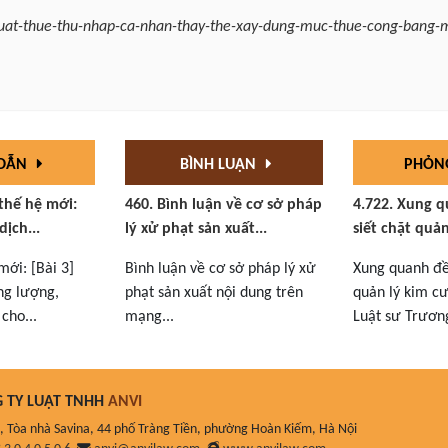
luat-thue-thu-nhap-ca-nhan-thay-the-xay-dung-muc-thue-cong-bang-
 DẪN
BÌNH LUẬN
PHỎN
 thế hệ mới:
460. Bình luận về cơ sở pháp
4.722. Xung q
dịch...
lý xử phạt sản xuất...
siết chặt quản
mới: [Bài 3]
Bình luận về cơ sở pháp lý xử
Xung quanh đề 
ng lượng,
phạt sản xuất nội dung trên
quản lý kim cư
cho...
mạng...
Luật sư Trương
 TY LUẬT TNHH
ANVI
, Tòa nhà Savina, 44 phố Tràng Tiền, phường Hoàn Kiếm, Hà Nội