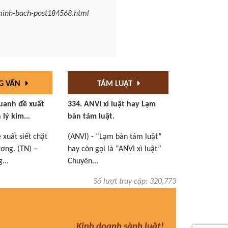
minh-bach-post184568.html
G VẤN
TÁM LUẬT
uanh đề xuất
334. ANVI xì luật hay Lạm
 lý kim...
bàn tám luật.
xuất siết chặt
(ANVI) - “Lạm bàn tám luật”
ơng. (TN) –
hay còn gọi là “ANVI xì luật”
...
Chuyên...
Số lượt truy cập: 320,773
Kinh doanh sành luật!