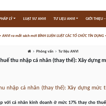
PHÁP LÝ
LUẬT SƯ ANVI
TƯ LIỆU ANVI
GIỚI THIỆU –
> ANVI ra mắt sách mới BÌNH LUẬN LUẬT CÁC TỔ CHỨC TÍN DỤNG 
Phỏng vấn
Tư liệu ANVI
Thuế thu nhập cá nhân (thay thế): Xây dựng 
hu nhập cá nhân (thay thế): Xây dựng mức 
ập với cá nhân kinh doanh ở mức 17% thay cho thuế