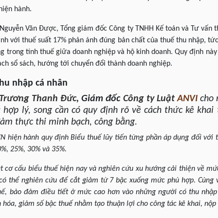
hiện hành.
 Nguyễn Văn Được, Tổng giám đốc Công ty TNHH Kế toán và Tư vấn th
h với thuế suất 17% phản ánh đúng bản chất của thuế thu nhập, tức 
ng trong tính thuế giữa doanh nghiệp và hộ kinh doanh. Quy định nà
ạch sổ sách, hướng tới chuyển đổi thành doanh nghiệp.
thu nhập cá nhân
Trương Thanh Đức
, Giám đốc
Công ty Luật
ANVI
cho 
 hợp lý, song cần có quy định rõ về cách thức kê khai 
ảm thực thi minh bạch, công bằng.
N hiện hành quy định Biểu thuế lũy tiến từng phần áp dụng đối với t
20%, 25%, 30% và 35%.
át cơ cấu biểu thuế hiện nay và nghiên cứu xu hướng cải thiện về mứ
có thể nghiên cứu để cắt giảm từ 7 bậc xuống mức phù hợp. Cùng 
uế, bảo đảm điều tiết ở mức cao hơn vào những người có thu nhập
hóa, giảm số bậc thuế nhằm tạo thuận lợi cho công tác kê khai, nộp