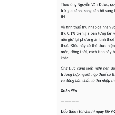
Theo ông Nguyễn Văn Được, quy 
trừ gia cảnh, song cần bổ sung 
thi.
Về tính thuế thu nhập cá nhân 
thu 0,1% trên giá bán từng lần
nên giữ lại phương án tính thuế
thuế. Điều này có thể thực hiệ
môn, đồng thời, cách tính này 
khác.
Ông Đức cũng kiến nghị nên du
trường hợp người nộp thuế có t
và đúng bản chất có thu nhập th
Xuân
Yến
—————
Đấu
thầu
(Tài
chính
) ngày
08-9
-