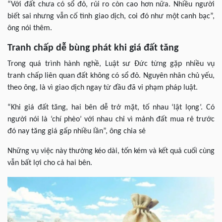
“Với đất chưa có sổ đỏ, rủi ro còn cao hơn nữa. Nhiều người
biết sai nhưng vẫn cố tình giao dịch, coi đó như một canh bạc”,
ông nói thêm.
Tranh chấp dễ bùng phát khi giá đất tăng
Trong quá trình hành nghề, Luật sư Đức từng gặp nhiều vụ
tranh chấp liên quan đất không có sổ đỏ. Nguyên nhân chủ yếu,
theo ông, là vì giao dịch ngay từ đầu đã vi phạm pháp luật.
“Khi giá đất tăng, hai bên dễ trở mặt, tố nhau ‘lật lọng’. Có
người nói là ‘chí phèo’ với nhau chỉ vì mảnh đất mua rẻ trước
đó nay tăng giá gấp nhiều lần”, ông chia sẻ
Những vụ việc này thường kéo dài, tốn kém và kết quả cuối cùng
vẫn bất lợi cho cả hai bên.