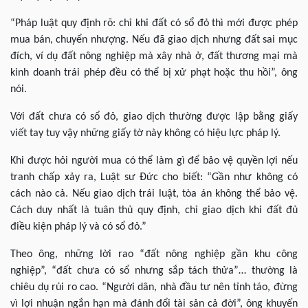
“Pháp luật quy định rõ: chỉ khi đất có sổ đỏ thì mới được phép
mua bán, chuyển nhượng. Nếu đã giao dịch nhưng đất sai mục
đích, ví dụ đất nông nghiệp mà xây nhà ở, đất thương mại mà
kinh doanh trái phép đều có thể bị xử phạt hoặc thu hồi”, ông
nói.
Với đất chưa có sổ đỏ, giao dịch thường được lập bằng giấy
viết tay tuy vậy những giấy tờ này không có hiệu lực pháp lý.
Khi được hỏi người mua có thể làm gì để bảo vệ quyền lợi nếu
tranh chấp xảy ra, Luật sư Đức cho biết: “Gần như không có
cách nào cả. Nếu giao dịch trái luật, tòa án không thể bảo vệ.
Cách duy nhất là tuân thủ quy định, chỉ giao dịch khi đất đủ
điều kiện pháp lý và có sổ đỏ.”
Theo ông, những lời rao “đất nông nghiệp gần khu công
nghiệp”, “đất chưa có sổ nhưng sắp tách thửa”… thường là
chiêu dụ rủi ro cao. “Người dân, nhà đầu tư nên tỉnh táo, đừng
vì lợi nhuận ngắn hạn mà đánh đổi tài sản cả đời”, ông khuyến