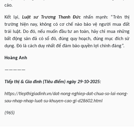
cáo.
Kết lại,
Luật sư
Trương Thanh Đức
nhấn mạnh: “Trên thị
trường hiện nay, không có cơ chế nào bảo vệ người mua đất
trái luật. Do đó, nếu muốn đầu tư an toàn, hãy chỉ mua những
bất động sản đã có sổ đỏ, đúng quy hoạch, đúng mục đích sử
dụng. Đó là cách duy nhất để đảm bảo quyền lợi chính đáng”.
Hoàng Anh
—————
Tiếp
thị & Gia đình
(Tiêu
điểm
) ngày
29-10
-202
5
:
https://tiepthigiadinh.vn/dat-nong-nghiep-dat-chua-so-lai-nong-
sau-nhap-nhap-luat-su-khuyen-cao-gi-d28602.html
(
965
)