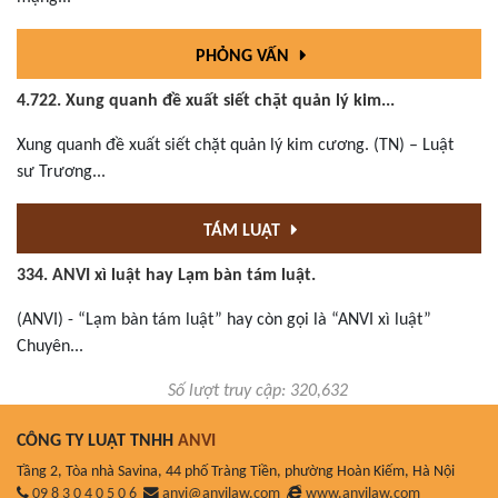
PHỎNG VẤN
4.722. Xung quanh đề xuất siết chặt quản lý kim...
Xung quanh đề xuất siết chặt quản lý kim cương. (TN) – Luật
sư Trương...
TÁM LUẬT
334. ANVI xì luật hay Lạm bàn tám luật.
(ANVI) - “Lạm bàn tám luật” hay còn gọi là “ANVI xì luật”
Chuyên...
Số lượt truy cập: 320,632
CÔNG TY LUẬT TNHH
ANVI
Tầng 2, Tòa nhà Savina, 44 phố Tràng Tiền, phường Hoàn Kiếm, Hà Nội
09 8 3 0 4 0 5 0 6
anvi@anvilaw.com
www.anvilaw.com