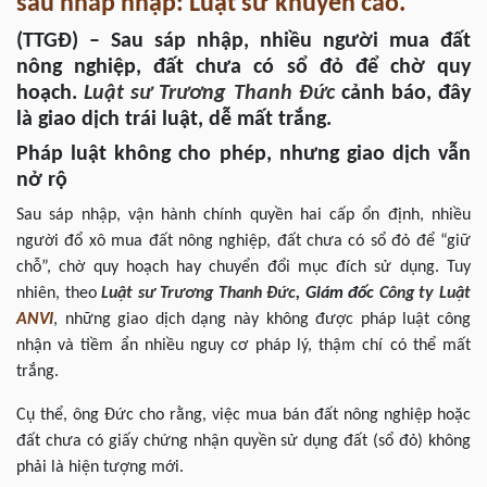
sau nháp nhập: Luật sư khuyến cáo.
(TTGĐ) – Sau sáp nhập, nhiều người mua đất
nông nghiệp, đất chưa có sổ đỏ để chờ quy
hoạch.
Luật sư
Trương Thanh Đức
cảnh báo, đây
là giao dịch trái luật, dễ mất trắng.
Pháp luật không cho phép, nhưng giao dịch vẫn
nở rộ
Sau sáp nhập, vận hành chính quyền hai cấp ổn định, nhiều
người đổ xô mua đất nông nghiệp, đất chưa có sổ đỏ để “giữ
chỗ”, chờ quy hoạch hay chuyển đổi mục đích sử dụng. Tuy
nhiên, theo
Luật sư
Trương Thanh Đức
,
Giám đốc
Công ty Luật
ANVI
, những giao dịch dạng này không được pháp luật công
nhận và tiềm ẩn nhiều nguy cơ pháp lý, thậm chí có thể mất
trắng.
Cụ thể, ông Đức cho rằng, việc mua bán đất nông nghiệp hoặc
đất chưa có giấy chứng nhận quyền sử dụng đất (sổ đỏ) không
phải là hiện tượng mới.