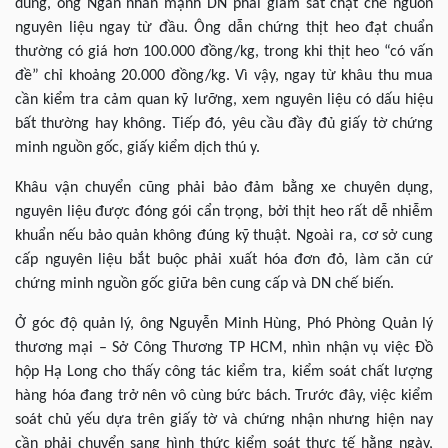
dùng, ông Ngân nhấn mạnh DN phải giám sát chặt chẽ nguồn
nguyên liệu ngay từ đầu. Ông dẫn chứng thịt heo đạt chuẩn
thường có giá hơn 100.000 đồng/kg, trong khi thịt heo “có vấn
đề” chỉ khoảng 20.000 đồng/kg. Vì vậy, ngay từ khâu thu mua
cần kiểm tra cảm quan kỹ lưỡng, xem nguyên liệu có dấu hiệu
bất thường hay không. Tiếp đó, yêu cầu đầy đủ giấy tờ chứng
minh nguồn gốc, giấy kiểm dịch thú y.
Khâu vận chuyển cũng phải bảo đảm bằng xe chuyên dụng,
nguyên liệu được đóng gói cẩn trọng, bởi thịt heo rất dễ nhiễm
khuẩn nếu bảo quản không đúng kỹ thuật. Ngoài ra, cơ sở cung
cấp nguyên liệu bắt buộc phải xuất hóa đơn đỏ, làm căn cứ
chứng minh nguồn gốc giữa bên cung cấp và DN chế biến.
Ở góc độ quản lý, ông Nguyễn Minh Hùng, Phó Phòng Quản lý
thương mại – Sở Công Thương TP HCM, nhìn nhận vụ việc Đồ
hộp Hạ Long cho thấy công tác kiểm tra, kiểm soát chất lượng
hàng hóa đang trở nên vô cùng bức bách. Trước đây, việc kiểm
soát chủ yếu dựa trên giấy tờ và chứng nhận nhưng hiện nay
cần phải chuyển sang hình thức kiểm soát thực tế hằng ngày,