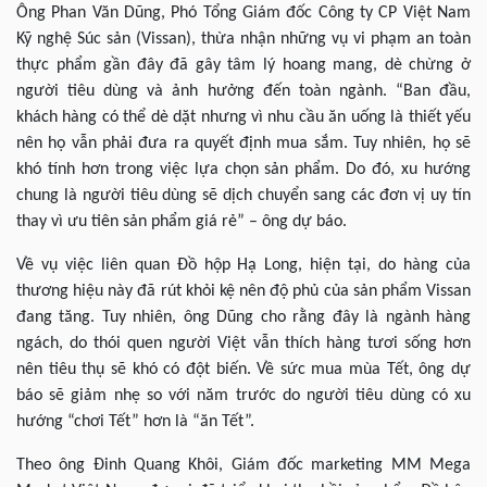
Ông Phan Văn Dũng, Phó Tổng Giám đốc Công ty CP Việt Nam
Kỹ nghệ Súc sản (Vissan), thừa nhận những vụ vi phạm an toàn
thực phẩm gần đây đã gây tâm lý hoang mang, dè chừng ở
người tiêu dùng và ảnh hưởng đến toàn ngành. “Ban đầu,
khách hàng có thể dè dặt nhưng vì nhu cầu ăn uống là thiết yếu
nên họ vẫn phải đưa ra quyết định mua sắm. Tuy nhiên, họ sẽ
khó tính hơn trong việc lựa chọn sản phẩm. Do đó, xu hướng
chung là người tiêu dùng sẽ dịch chuyển sang các đơn vị uy tín
thay vì ưu tiên sản phẩm giá rẻ” – ông dự báo.
Về vụ việc liên quan Đồ hộp Hạ Long, hiện tại, do hàng của
thương hiệu này đã rút khỏi kệ nên độ phủ của sản phẩm Vissan
đang tăng. Tuy nhiên, ông Dũng cho rằng đây là ngành hàng
ngách, do thói quen người Việt vẫn thích hàng tươi sống hơn
nên tiêu thụ sẽ khó có đột biến. Về sức mua mùa Tết, ông dự
báo sẽ giảm nhẹ so với năm trước do người tiêu dùng có xu
hướng “chơi Tết” hơn là “ăn Tết”.
Theo ông Đinh Quang Khôi, Giám đốc marketing MM Mega