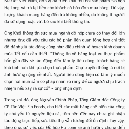
Market Việt Nam, đơn vị đã triển khai thu hồi sản phẩm Đồ hộp
Hạ Long và trả lại tiền cho khách có hóa đơn mua hàng. Dù vậy,
lượng khách mang hàng đến trả không nhiều, do không ít người
đã sử dụng hoặc vứt bỏ sau khi biết thông tin.
Ông Khôi thông tin sức mua ngành đồ hộp chưa có thay đổi lớn
nhưng ông đã yêu cầu các bộ phận liên quan tổng hợp chi tiết
để đánh giá tác động cũng như điều chỉnh kế hoạch kinh doanh
mùa Tết nếu cần thiết. “Thông tin về hàng loạt vụ thực phẩm
bẩn gần đây sẽ tác động đến tâm lý tiêu dùng, khách hàng sẽ
khó tính hơn khi lựa chọn thực phẩm. Chợ truyền thống là nơi bị
ảnh hưởng nặng nề nhất. Người tiêu dùng hiện có tâm lý muốn
chọn nơi mua sắm có pháp nhân rõ ràng để có người chịu trách
nhiệm nếu xảy ra sự cố” – ông nhận định.
Trong khi đó, ông Nguyễn Chính Pháp, Tổng Giám đốc Công ty
CP Tân Việt Sin Foods, cho biết các mặt hàng chế biến của công
ty chủ yếu từ nguyên liệu cá, tôm nên đến nay chưa ghi nhận
tác động trực tiếp, sức tiêu thụ vẫn tương đối ổn định. Tuy vậy,
theo ông, sự việc của Đồ hộp Hạ Long sẽ ảnh hưởng chung đến