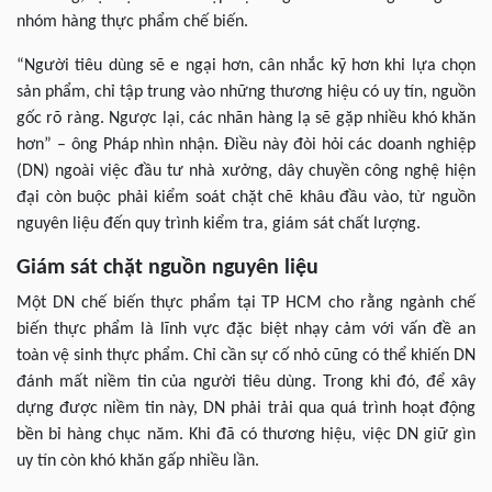
nhóm hàng thực phẩm chế biến.
“Người tiêu dùng sẽ e ngại hơn, cân nhắc kỹ hơn khi lựa chọn
sản phẩm, chỉ tập trung vào những thương hiệu có uy tín, nguồn
gốc rõ ràng. Ngược lại, các nhãn hàng lạ sẽ gặp nhiều khó khăn
hơn” – ông Pháp nhìn nhận. Điều này đòi hỏi các doanh nghiệp
(DN) ngoài việc đầu tư nhà xưởng, dây chuyền công nghệ hiện
đại còn buộc phải kiểm soát chặt chẽ khâu đầu vào, từ nguồn
nguyên liệu đến quy trình kiểm tra, giám sát chất lượng.
Giám sát chặt nguồn nguyên liệu
Một DN chế biến thực phẩm tại TP HCM cho rằng ngành chế
biến thực phẩm là lĩnh vực đặc biệt nhạy cảm với vấn đề an
toàn vệ sinh thực phẩm. Chỉ cần sự cố nhỏ cũng có thể khiến DN
đánh mất niềm tin của người tiêu dùng. Trong khi đó, để xây
dựng được niềm tin này, DN phải trải qua quá trình hoạt động
bền bỉ hàng chục năm. Khi đã có thương hiệu, việc DN giữ gìn
uy tín còn khó khăn gấp nhiều lần.