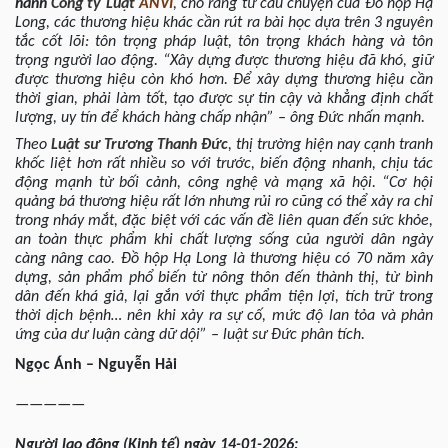
hành
Công ty Luật
ANVI
, cho rằng từ câu chuyện của Đồ hộp Hạ
Long, các thương hiệu khác cần rút ra bài học dựa trên 3 nguyên
tắc cốt lõi: tôn trọng pháp luật, tôn trọng khách hàng và tôn
trọng người lao động. “Xây dựng được thương hiệu đã khó, giữ
được thương hiệu còn khó hơn. Để xây dựng thương hiệu cần
thời gian, phải làm tốt, tạo được sự tin cậy và khẳng định chất
lượng, uy tín để khách hàng chấp nhận” – ông Đức nhấn mạnh.
Theo
Luật sư
Trương Thanh Đức
, thị trường hiện nay cạnh tranh
khốc liệt hơn rất nhiều so với trước, biến động nhanh, chịu tác
động mạnh từ bối cảnh, công nghệ và mạng xã hội. “Cơ hội
quảng bá thương hiệu rất lớn nhưng rủi ro cũng có thể xảy ra chỉ
trong nháy mắt, đặc biệt với các vấn đề liên quan đến sức khỏe,
an toàn thực phẩm khi chất lượng sống của người dân ngày
càng nâng cao. Đồ hộp Hạ Long là thương hiệu có 70 năm xây
dựng, sản phẩm phổ biến từ nông thôn đến thành thị, từ bình
dân đến khá giả, lại gắn với thực phẩm tiện lợi, tích trữ trong
thời dịch bệnh… nên khi xảy ra sự cố, mức độ lan tỏa và phản
ứng của dư luận càng dữ dội” – luật sư Đức phân tích.
Ngọc Ánh – Nguyễn Hải
—————
Người lao động (Kinh tế) ngày 14-01-2026: