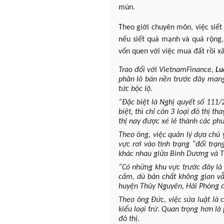
mún.
Theo giới chuyên môn, việc siết
nếu siết quá mạnh và quá rộng,
vốn quen với việc mua đất rồi x
Trao đổi với VietnamFinance,
Lu
phân lô bán nền trước đây mang 
tức bộc lộ.
“Đặc biệt là Nghị quyết số 111
biệt, thì chỉ còn 3 loại đô thị th
thị nay được xé lẻ thành các phư
Theo ông, việc quản lý dựa chủ 
vực rơi vào tình trạng “đổi trạ
khác nhau giữa Bình Dương và T
“Có những khu vực trước đây là 
cấm, dù bản chất không gian vẫ
huyện Thủy Nguyên, Hải Phòng 
Theo ông Đức, việc sửa luật là
kiểu loại trừ. Quan trọng hơn là 
đô thị.