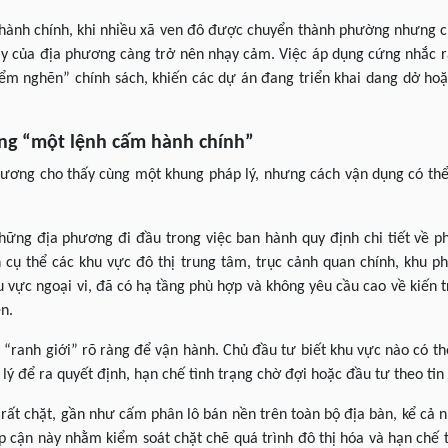
 hành chính, khi nhiều xã ven đô được chuyển thành phường nhưng ch
ày của địa phương càng trở nên nhạy cảm. Việc áp dụng cứng nhắc 
iểm nghẽn” chính sách, khiến các dự án đang triển khai dang dở ho
ằng “một lệnh cấm hành chính”
phương cho thấy cùng một khung pháp lý, nhưng cách vận dụng có th
hững địa phương đi đầu trong việc ban hành quy định chi tiết về 
 cụ thể các khu vực đô thị trung tâm, trục cảnh quan chính, khu p
u vực ngoại vi, đã có hạ tầng phù hợp và không yêu cầu cao về kiến 
n.
 “ranh giới” rõ ràng để vận hành. Chủ đầu tư biết khu vực nào có th
lý để ra quyết định, hạn chế tình trạng chờ đợi hoặc đầu tư theo tin
 rất chặt, gần như cấm phân lô bán nền trên toàn bộ địa bàn, kể c
p cận này nhằm kiểm soát chặt chẽ quá trình đô thị hóa và hạn chế 