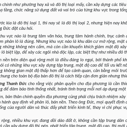
nh chính như phường hay xã và đô thị loại mấy, cần xây dựng các tiêu
 tầng, chức năng sử dụng đất và vai trò của từng khu vực trong tổng
c kia là đô thị loại 1, thì nay sẽ là đô thị loại 2, nhưng hiện nay 
ng Đức đặt câu hỏi.
hu vực nào là trung tâm văn hóa, trung tâm hành chính, trục cảnh 
cấm phân lô là đúng. Nhưng khu vực nào là khu dân cư mở rộng, mật 
ng những không nên cấm, mà còn cần khuyến khích giảm mật độ xây d
lô biệt lập, để xây các ngôi nhà độc lập, các biệt thự như nhiều đô t
n nền trên diện quá rộng mới là điều đáng lo ngại, bởi thành phố k
hỏi có những khu vực xây dựng tập trung, mật độ cao để tối ưu kết n
ng không gian mật độ thấp hơn để tạo cảnh quan, cân bằng môi trư
chung cho toàn bộ địa bàn đô thị là cách tiếp cận đơn giản nhưng thi
ng Thanh Đức
cho rằng việc phân quyền cho địa phương là cần thi
ng để đảm bảo tính thống nhất, tránh tình trạng mỗi nơi áp dụng một 
ền, bản thân chính quyền địa phương cũng phải chịu trách nhiệm xây 
an hành quy định về phân lô, bán nền. Theo ông Đức, mọi quyết định 
ng của người dân và thúc đẩy phát triển kinh tế, thay vì chỉ phục vụ
rộng, nhiều khu vực đang dồi dào đất ở, không cần tập trung dân c
ó cần xây dựng đô thị nén, phát triển tập trung, mật độ cao, thì mớ