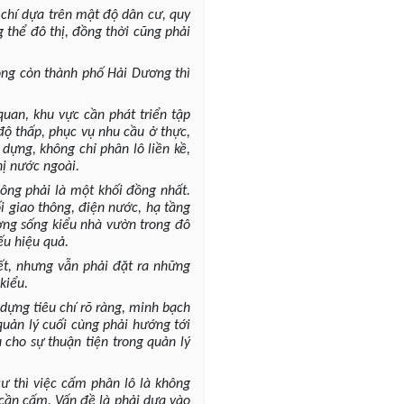
 chí dựa trên mật độ dân cư, quy
 thể đô thị, đồng thời cũng phải
không còn thành phố Hải Dương thì
quan, khu vực cần phát triển tập
độ thấp, phục vụ nhu cầu ở thực,
ựng, không chỉ phân lô liền kề,
hị nước ngoài.
hông phải là một khối đồng nhất.
ối giao thông, điện nước, hạ tầng
ờng sống kiểu nhà vườn trong đô
ếu hiệu quả.
ết, nhưng vẫn phải đặt ra những
kiểu.
dựng tiêu chí rõ ràng, minh bạch
quản lý cuối cùng phải hướng tới
 cho sự thuận tiện trong quản lý
ư thì việc cấm phân lô là không
i cần cấm. Vấn đề là phải dựa vào