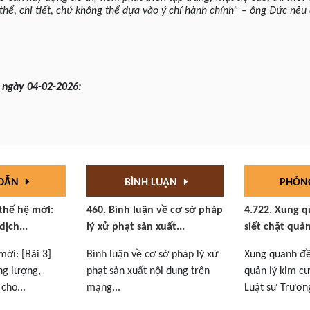
 thể, chi tiết, chứ không thể dựa vào ý chí hành chính” – ông Đức nê
 ngày 04-02-2026:
 DẪN
BÌNH LUẬN
PHỎN
 thế hệ mới:
460. Bình luận về cơ sở pháp
4.722. Xung q
dịch...
lý xử phạt sản xuất...
siết chặt quản
mới: [Bài 3]
Bình luận về cơ sở pháp lý xử
Xung quanh đề 
ng lượng,
phạt sản xuất nội dung trên
quản lý kim cư
cho...
mạng...
Luật sư Trương