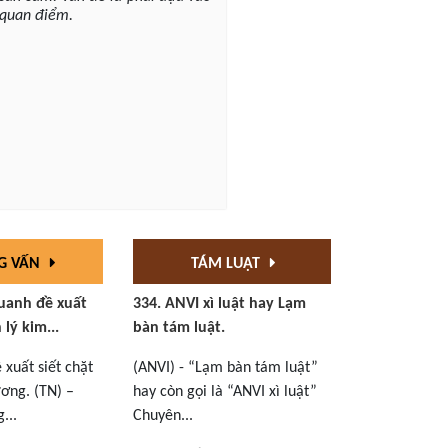
u quan điểm.
G VẤN
TÁM LUẬT
uanh đề xuất
334. ANVI xì luật hay Lạm
 lý kim...
bàn tám luật.
xuất siết chặt
(ANVI) - “Lạm bàn tám luật”
ơng. (TN) –
hay còn gọi là “ANVI xì luật”
...
Chuyên...