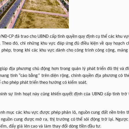
3/NĐ-CP đã trao cho UBND cấp tỉnh quyền quy định cụ thể các khu 
 Theo đó, chỉ những khu vực đáp ứng đủ điều kiện về quy hoạch chi
hép, trong khi các khu vực dành cho công trình công cộng, mảng 
iúp địa phương chủ động hơn trong quản lý phát triển đô thị và đi
ang tính “cào bằng” trên diện rộng, chính quyền địa phương có thể
ể cho phép phát triển theo hướng có kiểm soát.
chính sự linh hoạt này cũng khiến quyết định của UBND cấp tỉnh tr
nh mục các khu vực được phép phân lô, nguồn cung đất nền trên t
 nguồn cung được mở ra, thị trường có thể sôi động trở lại. Ngược 
iếm, đẩy giá lên cao và làm thay đổi dòng tiền đầu tư.