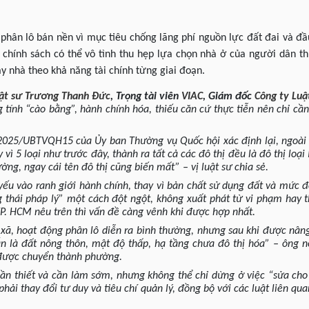
 phân lô bán nền vì mục tiêu chống lãng phí nguồn lực đất đai và đầu
 chính sách có thể vô tình thu hẹp lựa chọn nhà ở của người dân t
ây nhà theo khả năng tài chính từng giai đoạn.
ật sư
Trương Thanh Đức
,
Trọng tài viên
VIAC
, Giám đốc
Công ty Luậ
tính “cào bằng”, hành chính hóa, thiếu căn cứ thực tiễn nên chỉ cần 
/2025/UBTVQH15 của Ủy ban Thường vụ Quốc hội xác định lại, ngoài 
ay vì 5 loại như trước đây, thành ra tất cả các đô thị đều là đô thị loại
ờng, ngay cái tên đô thị cũng biến mất” – vị luật sư chia sẻ.
yếu vào ranh giới hành chính, thay vì bản chất sử dụng đất và mức đ
ng thái pháp lý” một cách đột ngột, không xuất phát từ vi phạm hay 
P. HCM nêu trên thì vấn đề càng vênh khi được hợp nhất.
xã, hoạt động phân lô diễn ra bình thường, nhưng sau khi được nâng
n là đất nông thôn, mật độ thấp, hạ tầng chưa đô thị hóa” – ông nó
được chuyển thành phường.
 cần thiết và cần làm sớm, nhưng không thể chỉ dừng ở việc “sửa ch
phải thay đổi tư duy và tiêu chí quản lý, đồng bộ với các luật liên qu