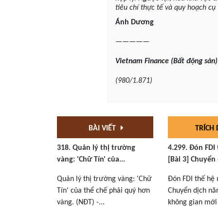
tiêu chí thực tế và quy hoạch cụ
Ánh Dương
—————
Vietnam Finance (Bất động sản)
(980/1.871)
BÀI VIẾT
TRÍCH
318. Quản lý thị trường
4.299. Đón FDI
vàng: 'Chữ Tín' của...
[Bài 3] Chuyển 
Quản lý thị trường vàng: 'Chữ
Đón FDI thế hệ 
Tín' của thể chế phải quý hơn
Chuyển dịch nă
vàng. (NĐT) -...
không gian mới 