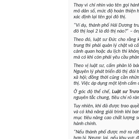
Thay vì chỉ nhìn vào tên gọi hà
mô dân số, mức độ hoàn thiện hạ
xác định lại tên gọi đô thị.
“Ví dụ, thành phố Hải Dương trướ
đô thị loại 2 là đô thị nào?” – ô
Theo đó, luật sư Đức cho rằng k
trung thì phải quản lý chặt và 
cảnh quan hoặc du lịch thì khô
mà có khi còn phải yêu cầu phân 
Theo vị luật sư, cấm phân lô bá
Nguyên lý phát triển đô thị đòi 
xã hội; đồng thời cũng cần nhữ
thị. Việc áp dụng một lệnh cấm 
Ở góc độ thể chế,
Luật sư
Trươ
nguyên tắc chung, tiêu chí rõ rà
Tuy nhiên, khi đã được trao quy
và có khả năng giải trình khi b
mục tiêu nâng cao chất lượng số
hành chính.
“Nếu thành phố được mở ra rất 
hợp lý. Ngược lại, nếu khu vực đ