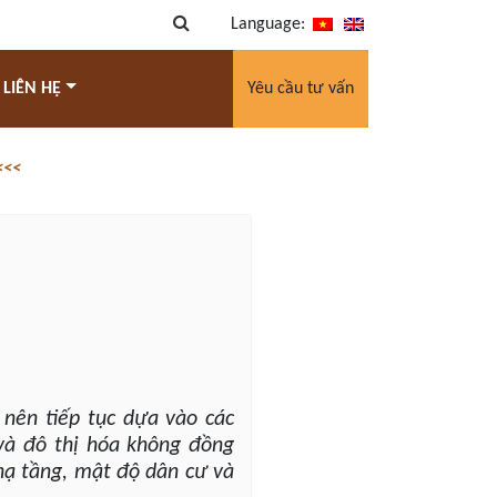
Language:
 LIÊN HỆ
Yêu cầu tư vấn
<<<
 nên tiếp tục dựa vào các
 và đô thị hóa không đồng
 hạ tầng, mật độ dân cư và