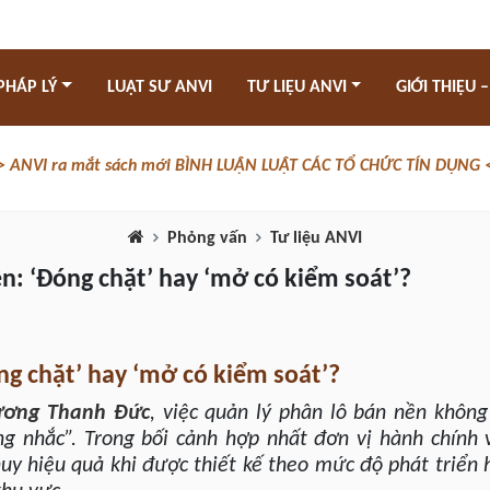
PHÁP LÝ
LUẬT SƯ ANVI
TƯ LIỆU ANVI
GIỚI THIỆU –
> ANVI ra mắt sách mới BÌNH LUẬN LUẬT CÁC TỔ CHỨC TÍN DỤNG 
Phỏng vấn
Tư liệu ANVI
ền: ‘Đóng chặt’ hay ‘mở có kiểm soát’?
ng chặt’ hay ‘mở có kiểm soát’?
ương Thanh Đức
, việc quản lý phân lô bán nền không
ng nhắc”. Trong bối cảnh hợp nhất đơn vị hành chính
huy hiệu quả khi được thiết kế theo mức độ phát triển