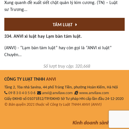
Xung quanh đề xuất siết chặt quản lý kim cương. (TN) – Luật
sư Trương...
TÁM LUẬT
334. ANVI xì luật hay Lạm bàn tám luật.
(ANVI) - “Lạm bàn tám luật” hay còn gọi là “ANVI xì luật”
Chuyên...
Số lượt truy cập: 320,668
CÔNG TY LUẬT TNHH
ANVI
Tầng 2, Tòa nhà Savina, 44 phố Tràng Tiền, phường Hoàn Kiếm, Hà Nội
09 8 3 0 4 0 5 0 6
anvi@anvilaw.com
www.anvilaw.com
Giấy ĐKHĐ số 01071812/TP/ĐKHĐ Sở Tư pháp HN cấp lần đầu 24-12-2020
© Bản quyền 2021 thuộc về Công ty Luật TNHH ANVI (ANVI)
Kinh doanh sành luật!