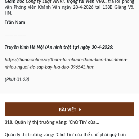
Giám đốc
Công ty Luật
ANVI
,
Trọng tài viên
VIAC
, trả lời phỏng
vấn Phóng viên Khánh Vân ngày 28-4-2026 tại 138B Giàng Võ,
HN
.
Trần Nam
—————
Truyền hình Hà Nội (An ninh trật tự) ngày 30-4-2026:
https://hanoionline.vn/tham-loi-nhuan-thieu-kien-thuc-khien-
nhieu-nguoi-de-sap-bay-lua-dao-396543.htm
(Phút 01:23)
BÀI VIẾT
318. Quản lý thị trường vàng: 'Chữ Tín' của...
Quản lý thị trường vàng: 'Chữ Tín' của thể chế phải quý hơn