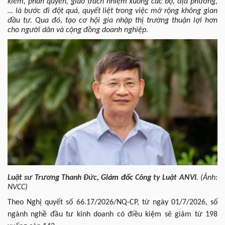
kiểm, phân quyền, giao trách nhiệm xuống các bộ, địa phương,
… là bước đi đột quá, quyết liệt trong việc mở rộng không gian
đầu tư. Qua đó, tạo cơ hội gia nhập thị trường thuận lợi hơn
cho người dân và cộng đồng doanh nghiệp.
Luật sư
Trương Thanh Đức
,
Giám đốc
Công ty Luật
ANVI
. (Ảnh:
NVCC)
Theo Nghị quyết số 66.17/2026/NQ-CP, từ ngày 01/7/2026, số
ngành nghề đầu tư kinh doanh có điều kiệm sẽ giảm từ 198