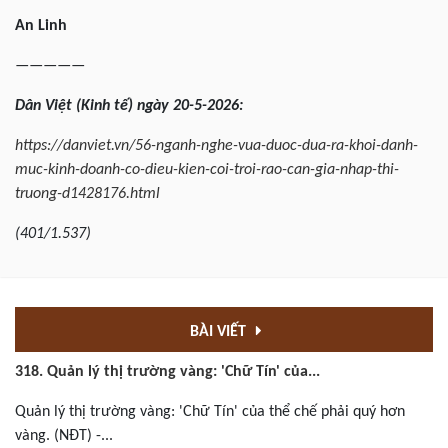
An Linh
—————
Dân Việt (Kinh tế) ngày 20-5-2026:
https://danviet.vn/56-nganh-nghe-vua-duoc-dua-ra-khoi-danh-
muc-kinh-doanh-co-dieu-kien-coi-troi-rao-can-gia-nhap-thi-
truong-d1428176.html
(401/1.537)
BÀI VIẾT
318. Quản lý thị trường vàng: 'Chữ Tín' của...
Quản lý thị trường vàng: 'Chữ Tín' của thể chế phải quý hơn
vàng. (NĐT) -...