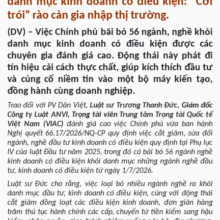
danh mục kinh doanh có điều kiện: “Cởi
trói” rào cản gia nhập thị trường.
(DV) – Việc Chính phủ bãi bỏ 56 ngành, nghề khỏi
danh mục kinh doanh có điều kiện được các
chuyên gia đánh giá cao. Động thái này phát đi
tín hiệu cải cách thực chất, giúp kích thích đầu tư
và củng cố niềm tin vào một bộ máy kiến tạo,
đồng hành cùng doanh nghiệp.
Trao đổi với PV Dân Việt,
Luật sư
Trương Thanh Đức
,
Giám đốc
Công ty Luật
ANVI
,
Trọng tài viên
Trung tâm Trọng tài Quốc tế
Việt Nam (VIAC
)
đánh giá cao việc Chính phủ vừa ban hành
Nghị quyết 66.17/2026/NQ-CP quy định việc cắt giảm, sửa đổi
ngành, nghề đầu tư kinh doanh có điều kiện quy định tại Phụ lục
IV của luật Đầu tư năm 2025, trong đó có bãi bỏ 56 ngành nghề
kinh doanh có điều kiện khỏi danh mục những ngành nghề đầu
tư, kinh doanh có điều kiện từ ngày 1/7/2026.
Luật sư Đức cho rằng, việc loại bỏ nhiều ngành nghề ra khỏi
danh mục đầu tư, kinh doanh có điều kiện, cùng với động thái
cắt giảm đồng loạt các điều kiện kinh doanh, đơn giản hàng
trăm thủ tục hành chính các cấp, chuyển từ tiền kiểm sang hậu