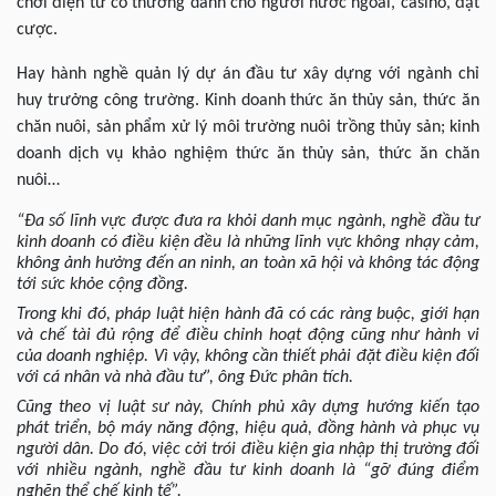
chơi điện tử có thưởng dành cho người nước ngoài, casino, đặt
cược.
Hay hành nghề quản lý dự án đầu tư xây dựng với ngành chỉ
huy trưởng công trường. Kinh doanh thức ăn thủy sản, thức ăn
chăn nuôi, sản phẩm xử lý môi trường nuôi trồng thủy sản; kinh
doanh dịch vụ khảo nghiệm thức ăn thủy sản, thức ăn chăn
nuôi…
“Đa số lĩnh vực được đưa ra khỏi danh mục ngành, nghề đầu tư
kinh doanh có điều kiện đều là những lĩnh vực không nhạy cảm,
không ảnh hưởng đến an ninh, an toàn xã hội và không tác động
tới sức khỏe cộng đồng.
Trong khi đó, pháp luật hiện hành đã có các ràng buộc, giới hạn
và chế tài đủ rộng để điều chỉnh hoạt động cũng như hành vi
của doanh nghiệp. Vì vậy, không cần thiết phải đặt điều kiện đối
với cá nhân và nhà đầu tư”, ông Đức phân tích.
Cũng theo vị luật sư này, Chính phủ xây dựng hướng kiến tạo
phát triển, bộ máy năng động, hiệu quả, đồng hành và phục vụ
người dân. Do đó, việc cởi trói điều kiện gia nhập thị trường đối
với nhiều ngành, nghề đầu tư kinh doanh là “gỡ đúng điểm
nghẽn thể chế kinh tế”.