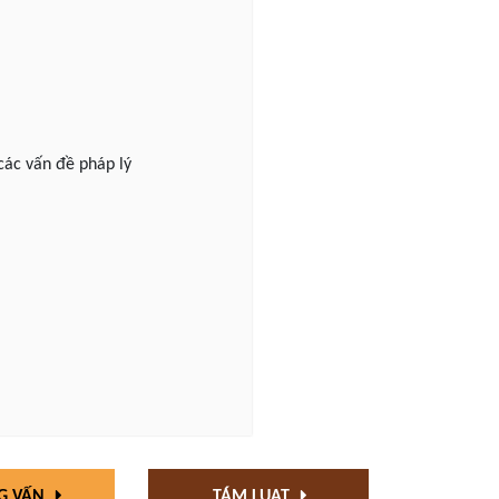
các vấn đề pháp lý
G VẤN
TÁM LUẬT