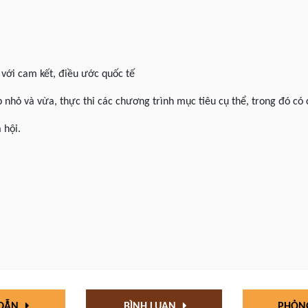
 với cam kết, điều ước quốc tế
 nhỏ và vừa, thực thi các chương trình mục tiêu cụ thể, trong đó có 
 hội.
 DẪN
BÌNH LUẬN
PHỎN