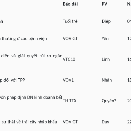
Báo đài
PV
N
nh
Tuổi trẻ
Điệp
0
u thương ở các bệnh viện
VOV GT
Yên
1
diện và giải quyết rủi ro ngân
VTC10
Linh
1
p đối với TPP
VOV1
Nhẫn
1
vốn pháp định DN kinh doanh bất
TH TTX
Quyên?
2
i sự thật về trái cây nhập khẩu
VOV GT
Duy
2