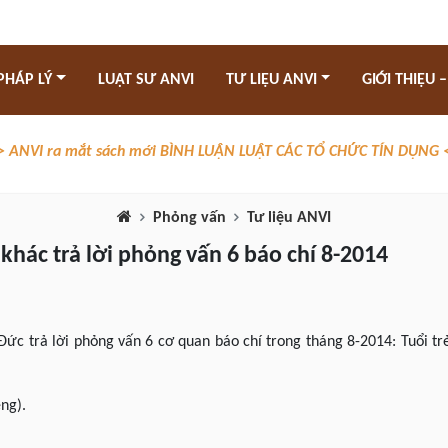
PHÁP LÝ
LUẬT SƯ ANVI
TƯ LIỆU ANVI
GIỚI THIỆU –
> ANVI ra mắt sách mới BÌNH LUẬN LUẬT CÁC TỔ CHỨC TÍN DỤNG 
Phỏng vấn
Tư liệu ANVI
khác trả lời phỏng vấn 6 báo chí 8-2014
Đức trả lời phỏng vấn 6 cơ quan báo chí trong tháng 8-2014: Tuổi t
êng).