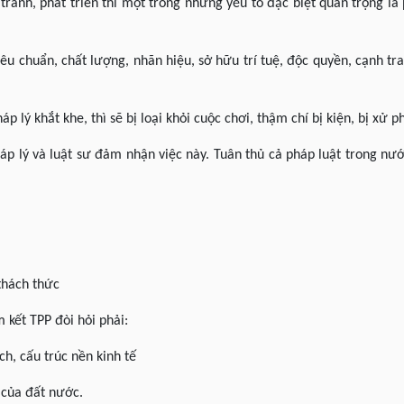
h tranh, phát triển thì một trong những yếu tố đặc biệt quan trọng là
êu chuẩn, chất lượng, nhãn hiệu, sở hữu trí tuệ, độc quyền, cạnh tr
 lý khắt khe, thì sẽ bị loại khỏi cuộc chơi, thậm chí bị kiện, bị xử 
háp lý và luật sư đảm nhận việc này. Tuân thủ cả pháp luật trong nư
 thách thức
 kết TPP đòi hỏi phải:
ch, cấu trúc nền kinh tế
 của đất nước.