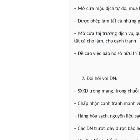
– Mở cửa mậu dịch tự do, mua b
– Được phép làm tất cả những gì
– Mở cửa thị trường dịch vụ, q
tất cà cho làm, cho cạnh tranh
– Đề cao việc bảo hộ sở hữu trí 
Đòi hỏi với DN:
– SXKD trong mạng, trong chuỗi 
– Chấp nhận cạnh tranh mạnh về
– Hàng hóa sạch, nguyên liệu sạ
– Các DN trước đây được bảo hộ 