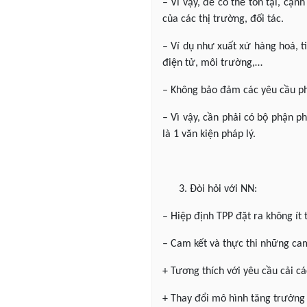
– Vì vậy, để có thể tồn tại, cạn
của các thị trường, đối tác.
– Ví dụ như xuất xứ hàng hoá, ti
điện tử, môi trường,…
– Không bảo đảm các yêu cầu pháp
– Vì vậy, cần phải có bộ phận p
là 1 văn kiện pháp lý.
Đòi hỏi với NN:
– Hiệp định TPP đặt ra không ít
– Cam kết và thực thi những cam
+ Tương thích với yêu cầu cải cá
+ Thay đổi mô hình tăng trưởng