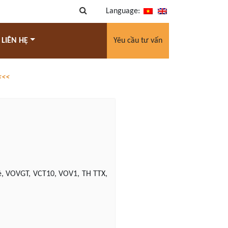
Language:
 LIÊN HỆ
Yêu cầu tư vấn
<<<
rẻ, VOVGT, VCT10, VOV1, TH TTX,