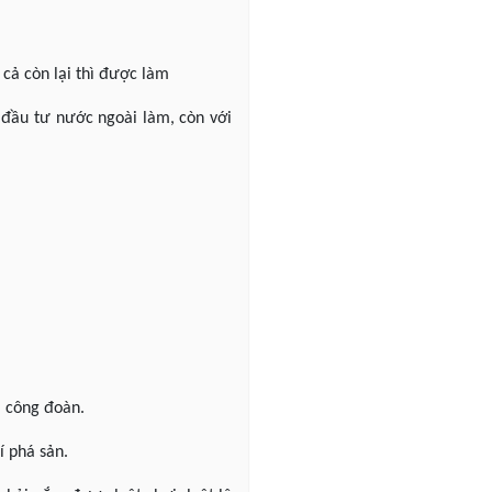
cả còn lại thì được làm
 đầu tư nước ngoài làm, còn với
a công đoàn.
í phá sản.