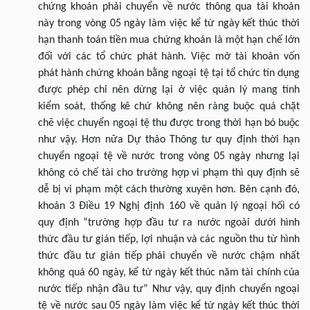
chứng khoán phải chuyển về nước thông qua tài khoản
này trong vòng 05 ngày làm việc kể từ ngày kết thúc thời
hạn thanh toán tiền mua chứng khoán là một hạn chế lớn
đối với các tổ chức phát hành. Việc mở tài khoản vốn
phát hành chứng khoán bằng ngoại tệ tại tổ chức tín dụng
được phép chỉ nên dừng lại ở việc quản lý mang tính
kiểm soát, thống kê chứ không nên ràng buộc quá chặt
chẽ việc chuyển ngoại tệ thu được trong thời hạn bó buộc
như vậy. Hơn nữa Dự thảo Thông tư quy định thời hạn
chuyển ngoại tệ về nước trong vòng 05 ngày nhưng lại
không có chế tài cho trường hợp vi phạm thì quy định sẽ
dễ bị vi phạm một cách thường xuyên hơn. Bên cạnh đó,
khoản 3 Điều 19 Nghị định 160 về quản lý ngoại hối có
quy định “trường hợp đầu tư ra nước ngoài dưới hình
thức đầu tư gián tiếp, lợi nhuận và các nguồn thu từ hình
thức đầu tư gián tíếp phải chuyển về nước chậm nhất
không quá 60 ngày, kể từ ngày kết thúc năm tài chính của
nước tiếp nhận đầu tư” Như vậy, quy định chuyển ngoại
tệ về nước sau 05 ngày làm việc kể từ ngày kết thúc thời