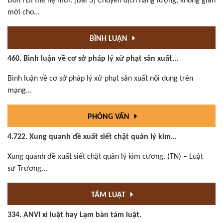
Đón FDI thế hệ mới: [Bài 3] Chuyển dịch năng lượng, không gian
mới cho...
BÌNH LUẬN
460. Bình luận về cơ sở pháp lý xử phạt sản xuất...
Bình luận về cơ sở pháp lý xử phạt sản xuất nội dung trên
mạng...
PHỎNG VẤN
4.722. Xung quanh đề xuất siết chặt quản lý kim...
Xung quanh đề xuất siết chặt quản lý kim cương. (TN) – Luật
sư Trương...
TÁM LUẬT
334. ANVI xì luật hay Lạm bàn tám luật.