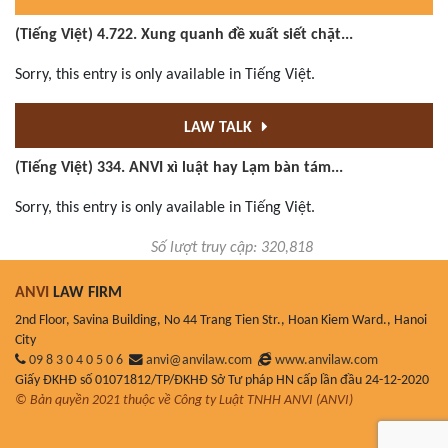
(Tiếng Việt) 4.722. Xung quanh đề xuất siết chặt...
Sorry, this entry is only available in Tiếng Việt.
LAW TALK
(Tiếng Việt) 334. ANVI xì luật hay Lạm bàn tám...
Sorry, this entry is only available in Tiếng Việt.
Số lượt truy cập: 320,818
ANVI
LAW FIRM
2nd Floor, Savina Building, No 44 Trang Tien Str., Hoan Kiem Ward., Hanoi
City
09 8 3 0 4 0 5 0 6
anvi@anvilaw.com
www.anvilaw.com
Giấy ĐKHĐ số 01071812/TP/ĐKHĐ Sở Tư pháp HN cấp lần đầu 24-12-2020
© Bản quyền 2021 thuộc về Công ty Luật TNHH ANVI (ANVI)