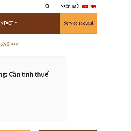
Ngôn ngữ:
ONTACT
Service request
 DỤNG <<<
ng: Cần tính thuế