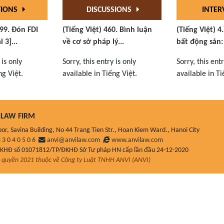
TIONS
DISCUSSIONS
INTER
299. Đón FDI
(Tiếng Việt) 460. Bình luận
(Tiếng Việt) 4
 3]...
về cơ sở pháp lý...
bất động sản:
 is only
Sorry, this entry is only
Sorry, this entr
ng Việt.
available in Tiếng Việt.
available in Ti
LAW FIRM
oor, Savina Building, No 44 Trang Tien Str., Hoan Kiem Ward., Hanoi City
 3 0 4 0 5 0 6
anvi@anvilaw.com
www.anvilaw.com
ĐKHĐ số 01071812/TP/ĐKHĐ Sở Tư pháp HN cấp lần đầu 24-12-2020
quyền 2021 thuộc về Công ty Luật TNHH ANVI (ANVI)