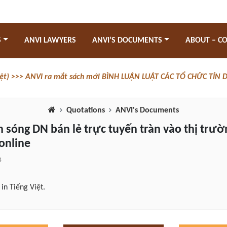
S
ANVI LAWYERS
ANVI’S DOCUMENTS
ABOUT – C
iệt) >>> ANVI ra mắt sách mới BÌNH LUẬN LUẬT CÁC TỔ CHỨC TÍN
Quotations
ANVI's Documents
àn sóng DN bán lẻ trực tuyến tràn vào thị trườ
online
4
e in
Tiếng Việt
.