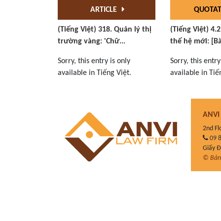
ARTICLE
QUOTA
(Tiếng Việt) 318. Quản lý thị
(Tiếng Việt) 4.
trường vàng: 'Chữ...
thế hệ mới: [Bài
Sorry, this entry is only
Sorry, this entry
available in Tiếng Việt.
available in Tiế
ANVI
2nd Fl
09 8
Giấy 
© Bản 