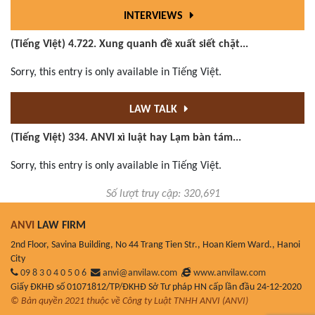
INTERVIEWS
(Tiếng Việt) 4.722. Xung quanh đề xuất siết chặt...
Sorry, this entry is only available in Tiếng Việt.
LAW TALK
(Tiếng Việt) 334. ANVI xì luật hay Lạm bàn tám...
Sorry, this entry is only available in Tiếng Việt.
Số lượt truy cập: 320,691
ANVI
LAW FIRM
2nd Floor, Savina Building, No 44 Trang Tien Str., Hoan Kiem Ward., Hanoi
City
09 8 3 0 4 0 5 0 6
anvi@anvilaw.com
www.anvilaw.com
Giấy ĐKHĐ số 01071812/TP/ĐKHĐ Sở Tư pháp HN cấp lần đầu 24-12-2020
© Bản quyền 2021 thuộc về Công ty Luật TNHH ANVI (ANVI)