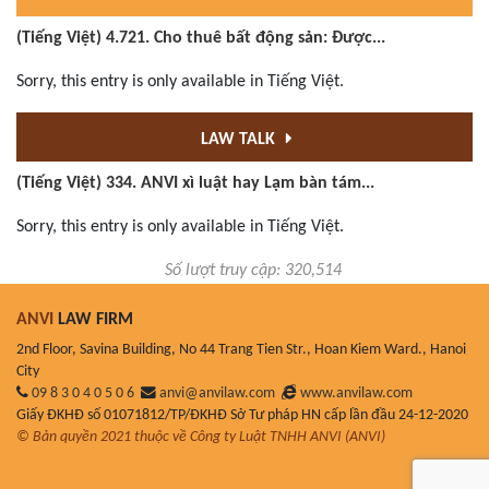
(Tiếng Việt) 4.721. Cho thuê bất động sản: Được...
Sorry, this entry is only available in Tiếng Việt.
LAW TALK
(Tiếng Việt) 334. ANVI xì luật hay Lạm bàn tám...
Sorry, this entry is only available in Tiếng Việt.
Số lượt truy cập: 320,514
ANVI
LAW FIRM
2nd Floor, Savina Building, No 44 Trang Tien Str., Hoan Kiem Ward., Hanoi
City
09 8 3 0 4 0 5 0 6
anvi@anvilaw.com
www.anvilaw.com
Giấy ĐKHĐ số 01071812/TP/ĐKHĐ Sở Tư pháp HN cấp lần đầu 24-12-2020
© Bản quyền 2021 thuộc về Công ty Luật TNHH ANVI (ANVI)