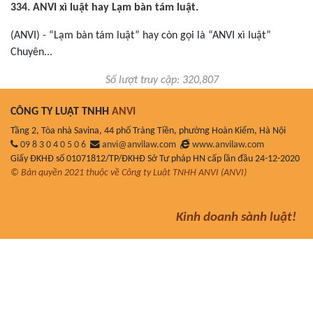
334. ANVI xì luật hay Lạm bàn tám luật.
(ANVI) - “Lạm bàn tám luật” hay còn gọi là “ANVI xì luật”
Chuyên...
Số lượt truy cập: 320,807
CÔNG TY LUẬT TNHH
ANVI
Tầng 2, Tòa nhà Savina, 44 phố Tràng Tiền, phường Hoàn Kiếm, Hà Nội
09 8 3 0 4 0 5 0 6
anvi@anvilaw.com
www.anvilaw.com
Giấy ĐKHĐ số 01071812/TP/ĐKHĐ Sở Tư pháp HN cấp lần đầu 24-12-2020
© Bản quyền 2021 thuộc về Công ty Luật TNHH ANVI (ANVI)
Kinh doanh sành luật!