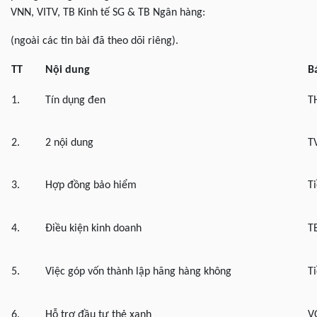
VNN, VITV, TB Kinh tế SG & TB Ngân hàng:
(ngoài các tin bài đã theo dõi riêng).
TT
Nội dung
B
1.
Tín dụng đen
T
2.
2 nội dung
TV
3.
Hợp đồng bảo hiểm
T
4.
Điều kiện kinh doanh
T
5.
Việc góp vốn thành lập hãng hàng không
T
6.
Hỗ trợ đầu tư thẻ xanh
V