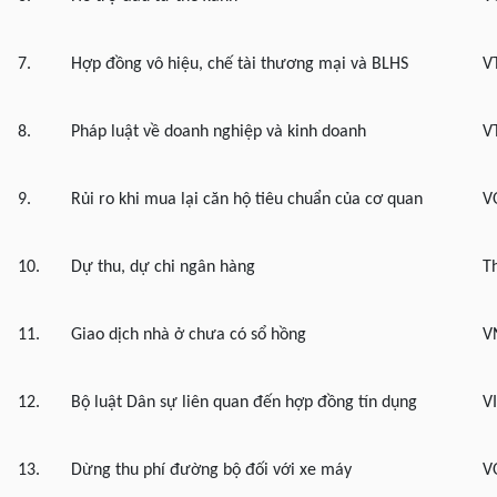
7.
Hợp đồng vô hiệu, chế tài thương mại và BLHS
V
8.
Pháp luật về doanh nghiệp và kinh doanh
V
9.
Rủi ro khi mua lại căn hộ tiêu chuẩn của cơ quan
V
10.
Dự thu, dự chi ngân hàng
T
11.
Giao dịch nhà ở chưa có sổ hồng
V
12.
Bộ luật Dân sự liên quan đến hợp đồng tín dụng
V
13.
Dừng thu phí đường bộ đối với xe máy
V