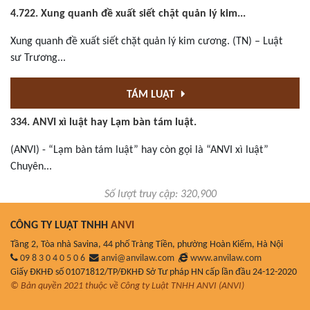
4.722. Xung quanh đề xuất siết chặt quản lý kim...
Xung quanh đề xuất siết chặt quản lý kim cương. (TN) – Luật
sư Trương...
TÁM LUẬT
334. ANVI xì luật hay Lạm bàn tám luật.
(ANVI) - “Lạm bàn tám luật” hay còn gọi là “ANVI xì luật”
Chuyên...
Số lượt truy cập: 320,900
CÔNG TY LUẬT TNHH
ANVI
Tầng 2, Tòa nhà Savina, 44 phố Tràng Tiền, phường Hoàn Kiếm, Hà Nội
09 8 3 0 4 0 5 0 6
anvi@anvilaw.com
www.anvilaw.com
Giấy ĐKHĐ số 01071812/TP/ĐKHĐ Sở Tư pháp HN cấp lần đầu 24-12-2020
© Bản quyền 2021 thuộc về Công ty Luật TNHH ANVI (ANVI)