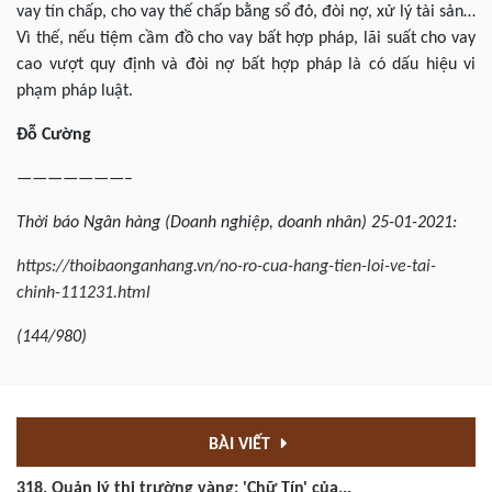
vay tín chấp, cho vay thế chấp bằng sổ đỏ, đòi nợ, xử lý tài sản…
Vì thế, nếu tiệm cầm đồ cho vay bất hợp pháp, lãi suất cho vay
cao vượt quy định và đòi nợ bất hợp pháp là có dấu hiệu vi
phạm pháp luật.
Đỗ Cường
———————–
Thời báo Ngân hàng (Doanh nghiệp, doanh nhân) 25-01-2021:
https://thoibaonganhang.vn/no-ro-cua-hang-tien-loi-ve-tai-
chinh-111231.html
(144/980)
BÀI VIẾT
318. Quản lý thị trường vàng: 'Chữ Tín' của...