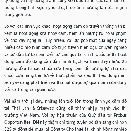
tỷ đồng và huy động thành công vốn đầu tư từ các cá nhân nổi
tiếng trong lĩnh vực nghệ thuật, có ảnh hưởng lan tỏa mạnh
trong giới trẻ.
So với các lĩnh vực khác, hoạt động cầm đồ truyền thống vẫn bị
xem là hoạt động khá nhạy cảm, tiềm ẩn những rủi ro vi phạm
về cho vay nặng lãi. Tuy nhiên, với sự góp mặt của ngày càng
nhiều các mô hình cầm đồ trực tuyến hiện đại, chuyên nghiệp
và sự đầu tư bài bản đến từ các quỹ tài chính quốc tế thì hoạt
động cầm đồ đang dần dần minh bạch và thân thiện hơn. Xu
hướng đầu tư các chuỗi cửa hàng cầm đồ tương tự như các
chuỗi cửa hàng tiện lợi về thực phẩm và siêu thị tiêu dùng mini
sẽ ngày càng phát triển và thu hút được sự quan tâm của dòng
vốn cả trong và ngoài nước.
Vài năm trở lại đây, những tên tuổi lớn trong lĩnh vực cầm đồ
tại Thái Lan là Srisawad cũng đã thâm nhập mạnh vào thị
trường Việt Nam. Với sự hậu thuẫn của Quỹ đầu tư Probus
Opportunities, DN này thậm chí từng tuyên bố sẵn sàng chi hơn
523 tỷ đồng để mua lại Công ty Cho thuê tài chính Nông nghiệp