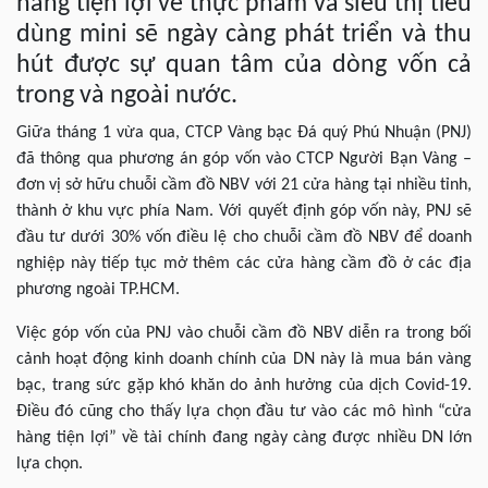
hàng tiện lợi về thực phẩm và siêu thị tiêu
dùng mini sẽ ngày càng phát triển và thu
hút được sự quan tâm của dòng vốn cả
trong và ngoài nước.
Giữa tháng 1 vừa qua, CTCP Vàng bạc Đá quý Phú Nhuận (PNJ)
đã thông qua phương án góp vốn vào CTCP Người Bạn Vàng –
đơn vị sở hữu chuỗi cầm đồ NBV với 21 cửa hàng tại nhiều tỉnh,
thành ở khu vực phía Nam. Với quyết định góp vốn này, PNJ sẽ
đầu tư dưới 30% vốn điều lệ cho chuỗi cầm đồ NBV để doanh
nghiệp này tiếp tục mở thêm các cửa hàng cầm đồ ở các địa
phương ngoài TP.HCM.
Việc góp vốn của PNJ vào chuỗi cầm đồ NBV diễn ra trong bối
cảnh hoạt động kinh doanh chính của DN này là mua bán vàng
bạc, trang sức gặp khó khăn do ảnh hưởng của dịch Covid-19.
Điều đó cũng cho thấy lựa chọn đầu tư vào các mô hình “cửa
hàng tiện lợi” về tài chính đang ngày càng được nhiều DN lớn
lựa chọn.