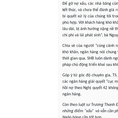
Để gỡ nợ xấu, các nhà băng cũn
kết thúc, và chưa thể đánh giá
bí quyết xử lý của chúng tôi tr
phù hợp. Với khách hàng khó khă
lâu dài, bị ảnh hưởng nặng nề t
chi phí và lãi phát sinh”, bà N
Chia sẻ của người “cùng cảnh n
khó khăn, ngân hàng nói chung 
thời gian qua, SHB luôn dành ng
pháp chủ động triển khai sau khi
Góp ý từ góc độ chuyên gia, TS.
các ngân hàng giải quyết “cục m
hồi nợ theo Nghị quyết 42 không
ngân hàng.
Còn theo luật sư Trương Thanh Đứ
những điểm “xấu” và vẫn cần phả
Ngân hàng cần tốt hơn.