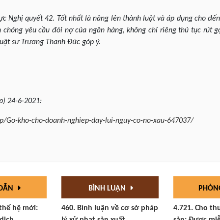
lực Nghị quyết 42. Tốt nhất là nâng lên thành luật và áp dụng cho đế
chóng yêu cầu đòi nợ của ngân hàng, không chỉ riêng thủ tục rút g
 luật sư Trương Thanh Đức góp ý.
p) 24-6-2021:
ep/Go-kho-cho-doanh-nghiep-day-lui-nguy-co-no-xau-647037/
 DẪN
BÌNH LUẬN
PHỎN
 thế hệ mới:
460. Bình luận về cơ sở pháp
4.721. Cho th