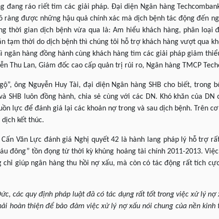
g đang ráo riết tìm các giải pháp. Đại diện Ngân hàng Techcomban
 rõ ràng được những hậu quả chính xác mà dịch bệnh tác động đến ng
ong thời gian dịch bệnh vừa qua là: Am hiểu khách hàng, phân loại
n tạm thời do dịch bệnh thì chúng tôi hỗ trợ khách hàng vượt qua k
hì ngân hàng đồng hành cùng khách hàng tìm các giải pháp giảm thiểu
guyễn Thu Lan, Giám đốc cao cấp quản trị rủi ro, Ngân hàng TMCP Tec
gộ”, ông Nguyễn Huy Tài, đại diện Ngân hàng SHB cho biết, trong b
và SHB luôn đồng hành, chia sẻ cùng với các DN. Khó khăn của DN 
uồn lực để đánh giá lại các khoản nợ trong và sau dịch bệnh. Trên c
 dịch kết thúc.
 Cấn Văn Lực đánh giá Nghị quyết 42 là hành lang pháp lý hỗ trợ rất
áu đông” tồn đọng từ thời kỳ khủng hoảng tài chính 2011-2013. Việc 
 chỉ giúp ngân hàng thu hồi nợ xấu, mà còn có tác động rất tích cự
c, các quy định pháp luật đã có tác dụng rất tốt trong việc xử lý nợ 
i hoàn thiện để bảo đảm việc xử lý nợ xấu nói chung của nền kinh 