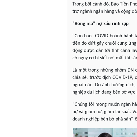
Trong bối cảnh đó, Báo Tiền Ph
trợ ngành ngân hàng và cộng đồ
“Bóng ma” nợ xấu rình rập
“Cơn bão” COVID hoành hành tá
tiền do đứt gãy chuỗi cung ứng
động được dẫn tới tình cảnh lay
có nguy cơ bị siết nợ, mất tài s
Là một trong những nhóm DN ch
chia sẻ, trước dịch COVID-19,
ngoài nào. Do ảnh hưởng dịch,
nghiệp du lịch đang bên bờ vực 
“Chúng tôi mong muốn ngân hàng
nợ và giảm nợ, giảm lãi suất. V
doanh nghiệp bên bờ phá sản”, ô