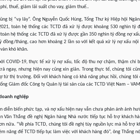
phí, thuế, giảm lãi suất cho vay, giảm thuế..
ng bị “vạ lây”. Ông Nguyễn Quốc Hùng, Tổng Thư ký Hiệp hội Ngân 
021, toàn hệ thống các TCTD đã xử lý được khoảng 530 nghìn tỷ đồ
toàn hệ thống các TCTD đã xử lý được gần 350 nghìn tỷ đồng nợ xấu 
ỷ đồng/tháng, cao hơn khoảng 2 lần so với kết quả xử lý nợ xấu nội 
 vàn khó khăn.
ởi COVID-19, thực tế xử lý nợ xấu, tốc độ thu nợ chậm, thậm chí bá
ả ngay, nhưng hiện nay cũng xin giãn. Trong thực tế, chúng tôi cũ
 từ thị trường. Đối với khách hàng có khả năng phục hồi, chúng tô
Tổng Giám đốc Công ty Quản lý tài sản của các TCTD Việt Nam – VA
 doanh nghiệp
n diễn biến phức tạp, và nợ xấu hiện nay vẫn chưa phản ánh ảnh h
n Văn Thắng đề nghị Ngân hàng Nhà nước tiếp tục hỗ trợ khách hà
 hơn nữa. “Về phía TCTD, chúng tôi đề nghị tùy nguồn lực mà hỗ trợ k
ềm năng để TCTD tiếp tục làm việc với khách hàng đó”, ông Thắng nó