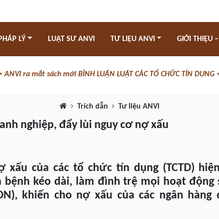
PHÁP LÝ
LUẬT SƯ ANVI
TƯ LIỆU ANVI
GIỚI THIỆU –
> ANVI ra mắt sách mới BÌNH LUẬN LUẬT CÁC TỔ CHỨC TÍN DỤNG 
Trích dẫn
Tư liệu ANVI
anh nghiệp, đẩy lùi nguy cơ nợ xấu
ợ xấu của các tổ chức tín dụng (TCTD) hi
h bệnh kéo dài, làm đình trệ mọi hoạt động 
DN), khiến cho nợ xấu của các ngân hàng 