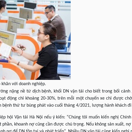
ó khăn với doanh nghiệp.
ởng nặng nề từ dịch bệnh, khối DN vận tải cho biết trong bối cảnh 
hoạt động chỉ khoảng 20-30%, trên mỗi một chuyến xe chỉ được ch
ịch bệnh thứ tư bùng phát vào cuối tháng 4/2021, lượng hành khách đi
iệp hội Vận tải Hà Nội nếu ý kiến: “Chúng tôi muốn kiến nghị Chính
t phần, khoanh nợ cũng cần được chú trọng. Nếu không sản xuất, nợ 
nh nợ để DN tồn tại và phát triển”. Nhiều DN vận tải cũng kiến nghị