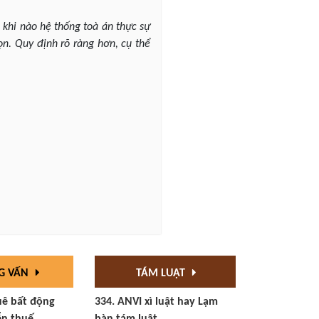
n khi nào hệ thống toà án thực sự
ọn. Quy định rõ ràng hơn, cụ thể
G VẤN
TÁM LUẬT
uê bất động
334. ANVI xì luật hay Lạm