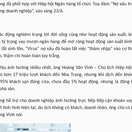
ong đã phối hợp với Hiệp hội Ngân hàng tổ chức Toạ đàm “Nợ xấu tr
ng doanh nghiệp”, vào sáng 23/6.
c động nghiêm trọng tới đời sống cũng như hoạt động sản xuất, k
, tỷ trọng vay mượn ngân hàng để mở rộng hoạt động sản xuất kin
 lắt sinh tồn. “Virus” nợ xấu đã hoàn tất việc “thâm nhập” vào cơ t
ản, thậm chí hoàn toàn tay trắng.
ịu ảnh hưởng nhiều nhất, ông Hoàng Văn Vinh – Chủ tịch Hiệp hội
 có hơn 17 triệu lượt khách đến Nha Trang, nhưng khi dịch đến kh
 95% khách sạn đóng cửa, chưa đầy 5% hoạt động, nhưng là đăng k
phá sản.
 hỗ trợ cho doanh nghiệp ảnh hưởng trực tiếp tiếp cận khoản vay
ới tình hình hiện tại, du lịch không có khách, doanh nhân, ông chủ c
ng Vinh nói.