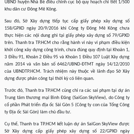
UBND huyện Nhà Bè điều chỉnh cục bộ quy hoạch chi tiết 1/500
khu dân cư Đông Mê Kông.
Sau đó, Sở Xây dựng tiếp tục cấp giấy phép xây dựng số
158/GPXD ngày 20/9/2016 khi Công ty Đông Mê Kông chưa
thực hiện các nội dung ghi tại giấy phép xây dựng số 79/GPXD
trên. Thanh tra TP.HCM cho rằng hành vi này vi phạm điều kiện
khởi công xây dựng công trình, chưa đúng quy định tại Khoản 1,
3 Điều 91, Khoản 2 Điều 95 và Khoản 1 Điều 107 Luật Xây dựng
năm 2014 và văn bản số 6462/UBND-ĐTMT ngày 14/12/2010
của UBNDTP.HCM. Trách nhiệm này thuộc về lãnh đạo Sở Xây
dựng được phân công tại thời kỳ có liên quan.
Trước đó, Thanh tra TP.HCM cũng chỉ ra các sai phạm tại dự án
Trung tâm thương mại Bình Đăng (SaiGon SkyView), do Công ty
cổ phần Phát triển địa ốc Sài Gòn 5 (Công ty con của Tổng Công
ty Địa ốc Sài Gòn) làm chủ đầu tư.
Cụ thể, Thanh tra TP.HCM kết luận dự án SaiGon SkyView được
Sở Xây dựng cấp giấy phép xây dựng số 22/GPXD ngày