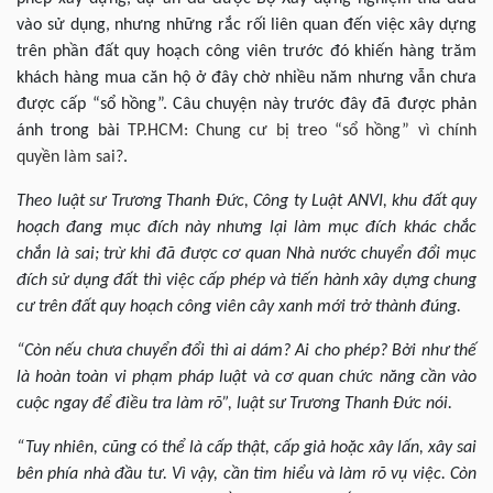
vào sử dụng, nhưng những rắc rối liên quan đến việc xây dựng
trên phần đất quy hoạch công viên trước đó khiến hàng trăm
khách hàng mua căn hộ ở đây chờ nhiều năm nhưng vẫn chưa
được cấp “sổ hồng”. Câu chuyện này trước đây đã được phản
ánh trong bài
TP.HCM: Chung cư bị treo “sổ hồng” vì chính
quyền làm sai?
.
Theo luật sư Trương Thanh Đức, Công ty Luật ANVI, khu đất quy
hoạch đang mục đích này nhưng lại làm mục đích khác chắc
chắn là sai; trừ khi đã được cơ quan Nhà nước chuyển đổi mục
đích sử dụng đất thì việc cấp phép và tiến hành xây dựng chung
cư trên đất quy hoạch công viên cây xanh mới trở thành đúng.
“Còn nếu chưa chuyển đổi thì ai dám? Ai cho phép? Bởi như thế
là hoàn toàn vi phạm pháp luật và cơ quan chức năng cần vào
cuộc ngay để điều tra làm rõ”, luật sư Trương Thanh Đức nói.
“Tuy nhiên, cũng có thể là cấp thật, cấp giả hoặc xây lấn, xây sai
bên phía nhà đầu tư. Vì vậy, cần tìm hiểu và làm rõ vụ việc. Còn