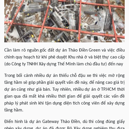
Cần làm rõ nguồn gốc đất dự án Thảo Điền Green và việc điều
chỉnh quy hoạch từ khi phê duyệt Khu nhà ở và biệt thự cao cấp
(do Công ty TNHH Xây dựng Thế Minh làm chủ đầu tư) đến nay
Trong bối cảnh nhiều dự án thiếu chỗ đậu xe thì việc mở rộng
tầng hầm sẽ góp phần giải quyết vấn đề này, để nâng cao giá trị
dự án cũng như giá bán. Tuy nhiên, nhiều dự án ở TP.HCM thời
gian qua đã mất khá nhiều thời gian để giải quyết các vấn đề
pháp lý phát sinh khi tận dụng diện tích công viên để xây dựng
tầng hầm.
Điển hình là dự án Gateway Thảo Điền, dù thi công đúng giấy
phép xây dựng, dự án đã được Bộ Xây dựng nghiệm thu đưa