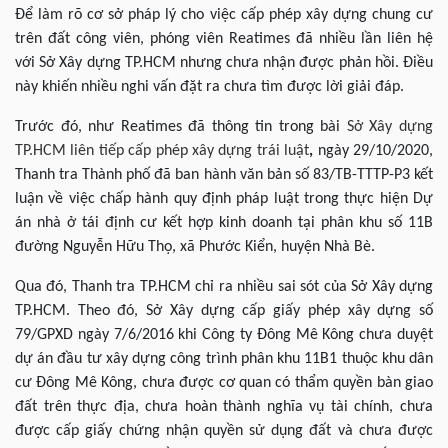
Để làm rõ cơ sở pháp lý cho việc cấp phép xây dựng chung cư
trên đất công viên, phóng viên Reatimes đã nhiều lần liên hệ
với Sở Xây dựng TP.HCM nhưng chưa nhận được phản hồi. Điều
này khiến nhiều nghi vấn đặt ra chưa tìm được lời giải đáp.
Trước đó, như Reatimes đã thông tin trong bài
Sở Xây dựng
TP.HCM liên tiếp cấp phép xây dựng trái luật
,
ngày 29/10/2020,
Thanh tra Thành phố đã ban hành văn bản số 83/TB-TTTP-P3 kết
luận về việc chấp hành quy định pháp luật trong thực hiện Dự
án nhà ở tái định cư kết hợp kinh doanh tại phân khu số 11B
đường Nguyễn Hữu Thọ, xã Phước Kiển, huyện Nhà Bè.
Qua đó, Thanh tra TP.HCM chỉ ra nhiều sai sót của Sở Xây dựng
TP.HCM. Theo đó, Sở Xây dựng cấp giấy phép xây dựng số
79/GPXD ngày 7/6/2016 khi Công ty Đông Mê Kông chưa duyệt
dự án đầu tư xây dựng công trình phân khu 11B1 thuộc khu dân
cư Đông Mê Kông, chưa được cơ quan có thẩm quyền bàn giao
đất trên thực địa, chưa hoàn thành nghĩa vụ tài chính, chưa
được cấp giấy chứng nhận quyền sử dụng đất và chưa được