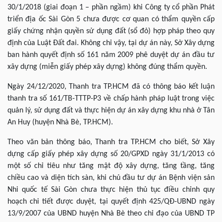
30/1/2018 (giai đoạn 1 – phần ngầm) khi Công ty cổ phần Phát
triển địa ốc Sài Gòn 5 chưa được cơ quan có thẩm quyền cấp
giấy chứng nhận quyền sử dụng đất (sổ đỏ) hợp pháp theo quy
định của Luật Đất đai. Không chỉ vậy, tại dự án này, Sở Xây dựng
ban hành quyết định số 161 năm 2009 phê duyệt dự án đầu tư
xây dựng (miễn giấy phép xây dựng) không đúng thẩm quyền.
Ngày 24/12/2020, Thanh tra TP.HCM đã có thông báo kết luận
thanh tra số 161/TB-TTTP-P3 về chấp hành pháp luật trong việc
quản lý, sử dụng đất và thực hiện dự án xây dựng khu nhà ở Tân
An Huy (huyện Nhà Bè, TP.HCM).
Theo văn bản thông báo, Thanh tra TP.HCM cho biết, Sở Xây
dựng cấp giấy phép xây dựng số 20/GPXD ngày 31/1/2013 có
một số chỉ tiêu như tăng mật độ xây dựng, tăng tầng, tăng
chiều cao và diện tích sàn, khi chủ đầu tư dự án Bệnh viện sản
Nhi quốc tế Sài Gòn chưa thực hiện thủ tục điều chỉnh quy
hoạch chi tiết được duyệt, tại quyết định 425/QĐ-UBND ngày
13/9/2007 của UBND huyện Nhà Bè theo chỉ đạo của UBND TP