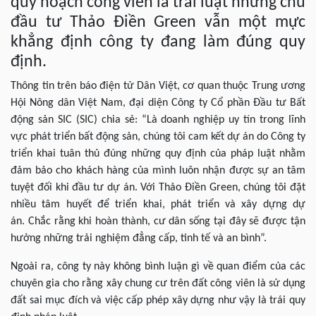
quy hoạch công viên là trái luật nhưng chủ
đầu tư Thảo Điền Green vẫn một mực
khẳng định công ty đang làm đúng quy
định.
Thông tin trên báo điện tử Dân Việt, cơ quan thuộc Trung ương
Hội Nông dân Việt Nam, đại diện Công ty Cổ phần Đầu tư Bất
động sản SIC (SIC) chia sẻ: “Là doanh nghiệp uy tín trong lĩnh
vực phát triển bất động sản, chúng tôi cam kết dự án do Công ty
triển khai tuân thủ đúng những quy định của pháp luật nhằm
đảm bảo cho khách hàng của mình luôn nhận được sự an tâm
tuyệt đối khi đầu tư dự án. Với Thảo Điền Green, chúng tôi đặt
nhiều tâm huyết để triển khai, phát triển và xây dựng dự
án. Chắc rằng khi hoàn thành, cư dân sống tại đây sẽ được tận
hưởng những trải nghiệm đẳng cấp, tinh tế và an bình”.
Ngoài ra, công ty này không bình luận gì về quan điểm của các
chuyên gia cho rằng xây chung cư trên đất công viên là sử dụng
đất sai mục đích và việc cấp phép xây dựng như vậy là trái quy