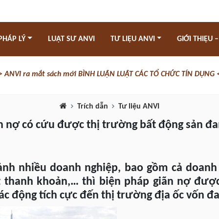
PHÁP LÝ
LUẬT SƯ ANVI
TƯ LIỆU ANVI
GIỚI THIỆU –
> ANVI ra mắt sách mới BÌNH LUẬN LUẬT CÁC TỔ CHỨC TÍN DỤNG 
Trích dẫn
Tư liệu ANVI
n nợ có cứu được thị trường bất động sản đa
ảnh nhiều doanh nghiệp, bao gồm cả doanh
 thanh khoản,… thì biện pháp giãn nợ được 
ác động tích cực đến thị trường địa ốc vốn đ