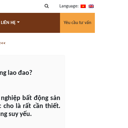
Language:
 LIÊN HỆ
Yêu cầu tư vấn
<<<
ng lao đao?
 nghiệp bất động sản
cho là rất cần thiết.
ang suy yếu.