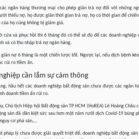
 các ngân hàng thương mại cho phép giãn trả nợ đối với những n
ười thiếu nợ, họ được giãn thời gian trả nợ, họ có thời gian để chiế
n của họ cũng không bị giảm giá.
ở cửa và phục hồi thì 6 tháng đó có thể sẽ đủ để các doanh nghiệp 
anh và có thu nhập trả nợ ngân hàng.
c giãn nợ 6 tháng là một chiến lược tốt. Ngược lại, nếu dịch bệnh ké
c rủi ro tiềm ẩn.
nghiệp cần lắm sự cảm thông
rằng, hầu hết các doanh nghiệp bất động sản chưa được các ngân h
nh doanh tiềm ẩn rủi ro.
, Chủ tịch Hiệp hội Bất động sản TP HCM (HoREA) Lê Hoàng Châu ch
ộng sản đã dần kiệt sức sau hơn một năm rưỡi dịch Covid-19 bùng p
 nguy cơ phá sản,…
pháp lý chưa được giải quyết triệt để, doanh nghiệp bất động sản 