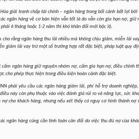
: Hòa giải tranh chấp tài chính – ngân hàng trong bối cảnh bất lợi bở
ác ngân hàng về cơ bản hiện vẫn tốt là do vẫn còn gia hạn nợ, giữ
phải 6 tháng hoặc 1-2 năm thì khó khăn đối mới bộc lộ.
cho rằng ngân hàng thu lãi nhiều mà không chịu giảm, miễn lãi vay
n giảm lãi vay trừ một số trường hợp rất đặc biệt, pháp luật quy đ
t cấm ngân hàng giữ nguyên nhóm nợ, cấm gia hạn nợ, điều chỉnh t
ợc cho phép thực hiện trong điều kiện hoàn cảnh đặc biệt.
NN phải yêu cầu các ngân hàng giảm lãi, phí hỗ trợ doanh nghiệp
 điều này còn phụ thuộc vào việc đánh giá rủi ro và năng lực, sức k
 nợ cho khách hàng, nhưng nếu xét thấy có nguy cơ hình thành nợ 
các ngân hàng cũng cần tính toán cân đối do việc thu đủ nợ của khá