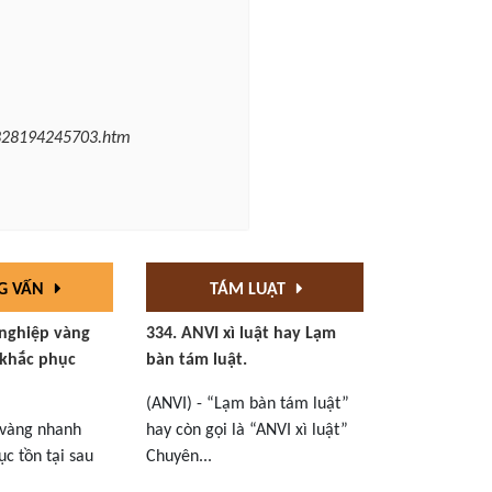
0828194245703.htm
G VẤN
TÁM LUẬT
 nghiệp vàng
334. ANVI xì luật hay Lạm
khắc phục
bàn tám luật.
(ANVI) - “Lạm bàn tám luật”
 vàng nhanh
hay còn gọi là “ANVI xì luật”
c tồn tại sau
Chuyên...