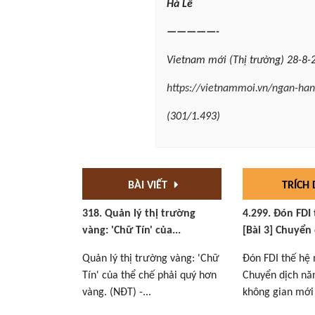
Hà Lê
—————-
Vietnam
mới (Thị trường) 28-8-
https://vietnammoi.vn/ngan-ha
(301/1.493)
BÀI VIẾT
TRÍCH
318. Quản lý thị trường
4.299. Đón FDI
vàng: 'Chữ Tín' của...
[Bài 3] Chuyển 
Quản lý thị trường vàng: 'Chữ
Đón FDI thế hệ 
Tín' của thể chế phải quý hơn
Chuyển dịch nă
vàng. (NĐT) -...
không gian mới 