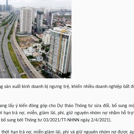
g sản xuất kinh doanh bị ngưng trệ, khiến nhiều doanh nghiệp bất 
g lấy ý kiến đóng góp cho Dự thảo Thông tư sửa đổi, bổ sung mộ
hời hạn trả nợ, miễn, giảm lãi, phí, giữ nguyên nhóm nợ nhằm hỗ tr
, bổ sung bởi Thông tư 03/2021/TT-NHNN ngày 2/4/2021).
i thời hạn trả nợ, miễn giảm lãi, phí và giữ nguyên nhóm nợ được áp