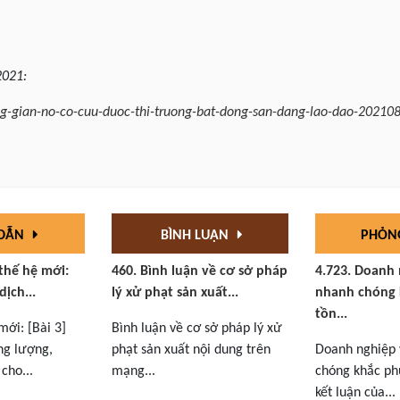
2021:
ng-gian-no-co-cuu-duoc-thi-truong-bat-dong-san-dang-lao-dao-2021
 DẪN
BÌNH LUẬN
PHỎN
 thế hệ mới:
460. Bình luận về cơ sở pháp
4.723. Doanh
dịch...
lý xử phạt sản xuất...
nhanh chóng 
tồn...
mới: [Bài 3]
Bình luận về cơ sở pháp lý xử
ng lượng,
phạt sản xuất nội dung trên
Doanh nghiệp
cho...
mạng...
chóng khắc phụ
kết luận của...