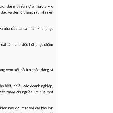
gười đang thiếu nợ ở mức 3 – 6
n đấu và đến 6 tháng sau, khi nền
và nhà đầu tư cá nhân khôi phục
o dài làm cho việc hồi phục chậm
àng xem xét hỗ trợ thỏa đáng vì
o biết, nhiều các doanh nghiệp,
hát, thậm chí nguồn lực của một
hiện nay đối mặt với cái khó lớn