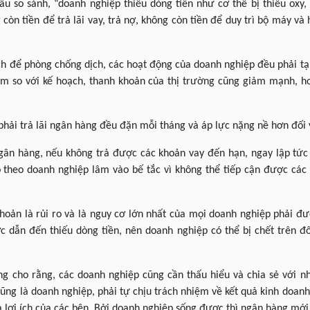
âu so sánh, “doanh nghiệp thiếu dòng tiền như cơ thể bị thiếu oxy
còn tiền để trả lãi vay, trả nợ, không còn tiền để duy trì bộ máy và
ách để phòng chống dịch, các hoạt động của doanh nghiệp đều phải 
hậm so với kế hoạch, thanh khoản của thị trường cũng giảm mạnh, 
phải trả lãi ngân hàng đều đặn mỗi tháng và áp lực nặng nề hơn đối
ân hàng, nếu không trả được các khoản vay đến hạn, ngay lập tức
 theo doanh nghiệp lâm vào bế tắc vì không thể tiếp cận được các
 khoản là rủi ro và là nguy cơ lớn nhất của mọi doanh nghiệp phải 
 dẫn đến thiếu dòng tiền, nên doanh nghiệp có thể bị chết trên đố
ũng cho rằng, các doanh nghiệp cũng cần thấu hiểu và chia sẻ với n
ũng là doanh nghiệp, phải tự chịu trách nhiệm về kết quả kinh doan
à lợi ích của các bên. Bởi doanh nghiệp sống được thì ngân hàng mới