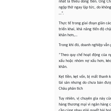
nhất là thiếu dòng tiền. Ông Ch
ngộp thở ngay lập tức, do không 
…”.
Thực tế trong giai đoạn giãn c
triển khai, khả năng tiến độ c
khăn hơn,…
Trong khi đó, doanh nghiệp vẫn 
“Theo quy chế hoạt động của ng
xấu hoặc nhóm nợ xấu hơn, kéo
khăn.
Kẹt tiền, kẹt vốn, bị mất thanh
tài sản nhưng do chưa bán được
Châu phân tích
Tuy nhiên, vị chuyên gia này c
hàng thương mại vì ngân hàng c
cần cùng nhau giải quyết hài ho