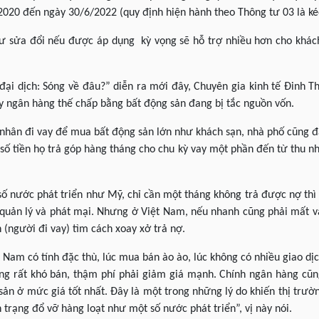
2020 đến ngày 30/6/2022 (quy định hiện hành theo Thông tư 03 là ké
tư sửa đổi nếu được áp dụng kỳ vọng sẽ hỗ trợ nhiều hơn cho khác
ại dịch: Sóng về đâu?” diễn ra mới đây, Chuyên gia kinh tế Đinh Th
y ngân hàng thế chấp bằng bất động sản đang bị tắc nguồn vốn.
 nhân đi vay để mua bất động sản lớn như khách sạn, nhà phố cũng đ
số tiền họ trả góp hàng tháng cho chu kỳ vay một phần đến từ thu nh
số nước phát triển như Mỹ, chỉ cần một tháng không trả được nợ thì
 quản lý và phát mại. Nhưng ở Việt Nam, nếu nhanh cũng phải mất và
 (người đi vay) tìm cách xoay xở trả nợ.
t Nam có tính đặc thù, lúc mua bán ào ào, lúc không có nhiều giao dị
ng rất khó bán, thậm phí phải giảm giá mạnh. Chính ngân hàng cũ
sản ở mức giá tốt nhất. Đây là một trong những lý do khiến thị trư
 trạng đổ vỡ hàng loạt như một số nước phát triển”, vị này nói.