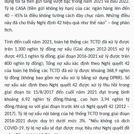
dụng tối ta tiền gửi tăng vượt bậc trong năm 2021 và đầu 2022.
Tỷ lệ CASA (tiền gửi không kỳ hạn) của các ngân hàng lên đến
40 – 45% là điều không tưởng cách đây chục năm. Những điều
này đã cho thấy Nghị định 42 hiệu quả như thế nào” – ông phân
tích.
Tính đến cuối năm 2021, toàn hệ thống các TCTD đã xử lý được
trên 1.300 nghìn tỷ đồng nợ xấu (Giai đoạn 2012-2015 xử lý
được 493,1 nghìn tỷ đồng; giai đoạn 2016-2021 xử lý được trên
800 nghìn tỷ đồng); Tổng nợ xấu xác định theo Nghị quyết 42
của toàn hệ thống các TCTD đã xử lý được khoảng 368,9 nghìn
tỷ đồng (không bao gồm nợ xấu xử lý bằng sử dụng DPRR). Số
nợ xấu xác định theo Nghị quyết 42 được xử lý thu hồi trong
giai đoạn từ 15/8/2017 đến cuối năm 2021 đạt trung bình
khoảng 6,92 nghìn tỷ đồng/tháng, cao hơn 3,94 nghìn tỷ
đồng/tháng so với giai đoạn trước khi có Nghị quyết 42 (2012 –
2017). Tỷ lệ nợ xấu nội bảng của hệ thống TCTD trong giai đoạn
2016-2021 được duy trì dưới mức 3%. “Nếu không có dịch
COVID-19, tỷ lệ nợ xấu sẽ đạt được mục tiêu như Nghị quyết đề