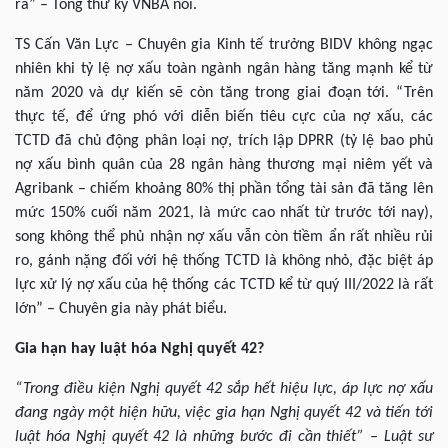
ra” – Tổng thứ ký VNBA nói.
TS Cấn Văn Lực – Chuyên gia Kinh tế trưởng BIDV không ngạc
nhiên khi tỷ lệ nợ xấu toàn ngành ngân hàng tăng mạnh kể từ
năm 2020 và dự kiến sẽ còn tăng trong giai đoạn tới. “Trên
thực tế, để ứng phó với diễn biến tiêu cực của nợ xấu, các
TCTD đã chủ động phân loại nợ, trích lập DPRR (tỷ lệ bao phủ
nợ xấu bình quân của 28 ngân hàng thương mại niêm yết và
Agribank – chiếm khoảng 80% thị phần tổng tài sản đã tăng lên
mức 150% cuối năm 2021, là mức cao nhất từ trước tới nay),
song không thể phủ nhận nợ xấu vẫn còn tiềm ẩn rất nhiều rủi
ro, gánh nặng đối với hệ thống TCTD là không nhỏ, đặc biệt áp
lực xử lý nợ xấu của hệ thống các TCTD kể từ quý III/2022 là rất
lớn” – Chuyên gia này phát biểu.
Gia hạn hay luật hóa Nghị quyết 42?
“Trong điều kiện Nghị quyết 42 sắp hết hiệu lực, áp lực nợ xấu
đang ngày một hiện hữu, việc gia hạn Nghị quyết 42 và tiến tới
luật hóa Nghị quyết 42 là những bước đi cần thiết” – Luật sư