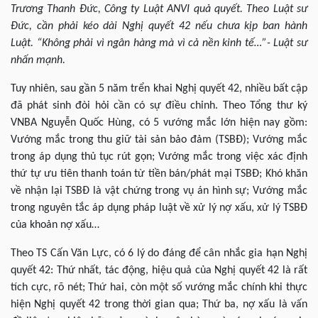
Trương Thanh Đức, Công ty Luật ANVI quả quyết. Theo Luật sư
Đức, cần phải kéo dài Nghị quyết 42 nếu chưa kịp ban hành
Luật. “Không phải vì ngân hàng mà vì cả nền kinh tế…”- Luật sư
nhấn mạnh.
Tuy nhiên, sau gần 5 năm trển khai Nghị quyết 42, nhiều bất cập
đã phát sinh đòi hỏi cần có sự điều chỉnh. Theo Tổng thư ký
VNBA Nguyễn Quốc Hùng, có 5 vướng mắc lớn hiện nay gồm:
Vướng mắc trong thu giữ tài sản bảo đảm (TSBĐ); Vướng mắc
trong áp dụng thủ tục rút gọn; Vướng mắc trong việc xác định
thứ tự ưu tiên thanh toán từ tiền bán/phát mại TSBĐ; Khó khăn
về nhận lại TSBĐ là vật chứng trong vụ án hình sự; Vướng mắc
trong nguyên tắc áp dụng pháp luật về xử lý nợ xấu, xử lý TSBĐ
của khoản nợ xấu…
Theo TS Cấn Văn Lực, có 6 lý do đáng để cân nhắc gia hạn Nghị
quyết 42: Thứ nhất, tác động, hiệu quả của Nghị quyết 42 là rất
tích cực, rõ nét; Thứ hai, còn một số vướng mắc chính khi thực
hiện Nghị quyết 42 trong thời gian qua; Thứ ba, nợ xấu là vấn