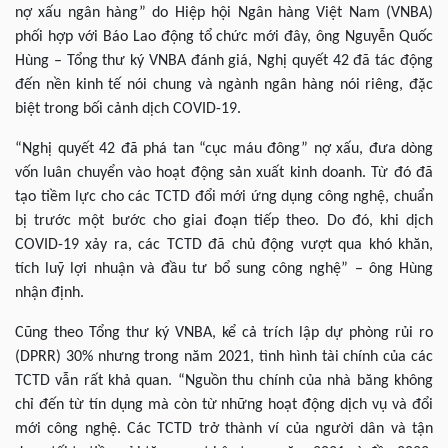
nợ xấu ngân hàng” do Hiệp hội Ngân hàng Việt Nam (VNBA)
phối hợp với Báo Lao động tổ chức mới đây, ông Nguyễn Quốc
Hùng – Tổng thư ký VNBA đánh giá, Nghị quyết 42 đã tác động
đến nền kinh tế nói chung và ngành ngân hàng nói riêng, đặc
biệt trong bối cảnh dịch COVID-19.
“Nghị quyết 42 đã phá tan “cục máu đông” nợ xấu, đưa dòng
vốn luân chuyển vào hoạt động sản xuất kinh doanh. Từ đó đã
tạo tiềm lực cho các TCTD đổi mới ứng dụng công nghệ, chuẩn
bị trước một bước cho giai đoạn tiếp theo. Do đó, khi dịch
COVID-19 xảy ra, các TCTD đã chủ động vượt qua khó khăn,
tích luỹ lợi nhuận và đầu tư bổ sung công nghệ” – ông Hùng
nhận định.
Cũng theo Tổng thư ký VNBA, kể cả trích lập dự phòng rủi ro
(DPRR) 30% nhưng trong năm 2021, tình hình tài chính của các
TCTD vẫn rất khả quan. “Nguồn thu chính của nhà băng không
chỉ đến từ tín dụng mà còn từ những hoạt động dịch vụ và đổi
mới công nghệ. Các TCTD trở thành ví của người dân và tận