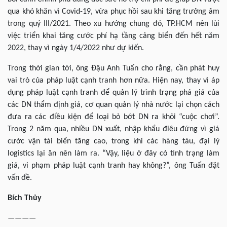
qua khó khăn vì Covid-19, vừa phục hồi sau khi tăng trưởng âm
trong quý III/2021. Theo xu hướng chung đó, TP.HCM nên lùi
việc triển khai tăng cước phí hạ tầng cảng biển đến hết năm
2022, thay vì ngày 1/4/2022 như dự kiến.
Trong thời gian tới, ông Đậu Anh Tuấn cho rằng, cần phát huy
vai trò của pháp luật cạnh tranh hơn nữa. Hiện nay, thay vì áp
dụng pháp luật cạnh tranh để quản lý trình trạng phá giá của
các DN thẩm định giá, cơ quan quản lý nhà nước lại chọn cách
đưa ra các điều kiện để loại bỏ bớt DN ra khỏi “cuộc chơi”.
Trong 2 năm qua, nhiều DN xuất, nhập khẩu điêu đứng vì giá
cước vận tải biển tăng cao, trong khi các hãng tàu, đại lý
logistics lại ăn nên làm ra. “Vậy, liệu ở đây có tình trạng làm
giá, vi phạm pháp luật cạnh tranh hay không?”, ông Tuấn đặt
vấn đề.
Bích
Thủy
————