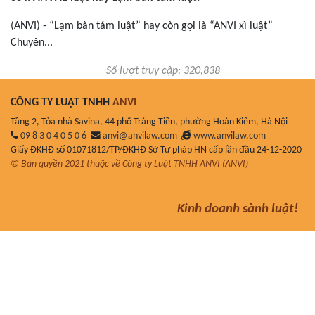
(ANVI) - “Lạm bàn tám luật” hay còn gọi là “ANVI xì luật”
Chuyên...
Số lượt truy cập: 320,838
CÔNG TY LUẬT TNHH
ANVI
Tầng 2, Tòa nhà Savina, 44 phố Tràng Tiền, phường Hoàn Kiếm, Hà Nội
09 8 3 0 4 0 5 0 6
anvi@anvilaw.com
www.anvilaw.com
Giấy ĐKHĐ số 01071812/TP/ĐKHĐ Sở Tư pháp HN cấp lần đầu 24-12-2020
© Bản quyền 2021 thuộc về Công ty Luật TNHH ANVI (ANVI)
Kinh doanh sành luật!