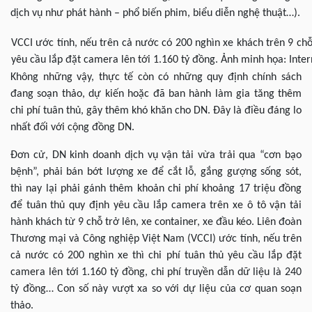
dịch vụ như phát hành – phổ biến phim, biểu diễn nghệ thuật…).
VCCI ước tính, nếu trên cả nước có 200 nghìn xe khách trên 9 chỗ,
yêu cầu lắp đặt camera lên tới 1.160 tỷ đồng. Ảnh minh họa: Inter
Không những vậy, thực tế còn có những quy định chính sách
đang soạn thảo, dự kiến hoặc đã ban hành làm gia tăng thêm
chi phí tuân thủ, gây thêm khó khăn cho DN. Đây là điều đáng lo
nhất đối với cộng đồng DN.
Đơn cử, DN kinh doanh dịch vụ vận tải vừa trải qua “cơn bạo
bệnh”, phải bán bớt lượng xe để cắt lỗ, gắng gượng sống sót,
thì nay lại phải gánh thêm khoản chi phí khoảng 17 triệu đồng
để tuân thủ quy định yêu cầu lắp camera trên xe ô tô vận tải
hành khách từ 9 chỗ trở lên, xe container, xe đầu kéo. Liên đoàn
Thương mại và Công nghiệp Việt Nam (VCCI) ước tính, nếu trên
cả nước có 200 nghìn xe thì chi phí tuân thủ yêu cầu lắp đặt
camera lên tới 1.160 tỷ đồng, chi phí truyền dẫn dữ liệu là 240
tỷ đồng… Con số này vượt xa so với dự liệu của cơ quan soạn
thảo.