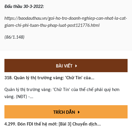
Đấu
thầu 30-3-2022:
https://baodauthau.vn/goi-ho-tro-doanh-nghiep-can-nhat-la-cat-
giam-chi-phi-tuan-thu-phap-luat-post121776.html
(86/1.148)
BÀI VIẾT
318. Quản lý thị trường vàng: 'Chữ Tín' của...
Quản lý thị trường vàng: 'Chữ Tín' của thể chế phải quý hơn
vàng. (NĐT) -...
TRÍCH DẪN
4.299. Đón FDI thế hệ mới: [Bài 3] Chuyển dịch...