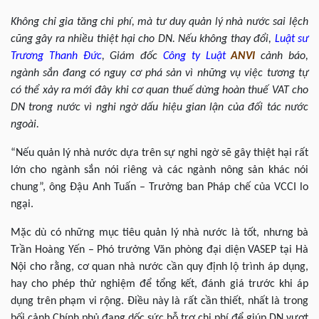
Không chỉ gia tăng chi phí, mà tư duy quản lý nhà nước sai lệch
cũng gây ra nhiều thiệt hại cho DN. Nếu không thay đổi,
Luật sư
Trương Thanh Đức
, Giám đốc
Công ty Luật
ANVI
cảnh báo,
ngành sắn đang có nguy cơ phá sản vì những vụ việc tương tự
có thể xảy ra mới đây khi cơ quan thuế dừng hoàn thuế VAT cho
DN trong nước vì nghi ngờ dấu hiệu gian lận của đối tác nước
ngoài.
“Nếu quản lý nhà nước dựa trên sự nghi ngờ sẽ gây thiệt hại rất
lớn cho ngành sắn nói riêng và các ngành nông sản khác nói
chung”, ông Đậu Anh Tuấn – Trưởng ban Pháp chế của VCCI lo
ngại.
Mặc dù có những mục tiêu quản lý nhà nước là tốt, nhưng bà
Trần Hoàng Yến – Phó trưởng Văn phòng đại diện VASEP tại Hà
Nội cho rằng, cơ quan nhà nước cần quy định lộ trình áp dụng,
hay cho phép thử nghiệm để tổng kết, đánh giá trước khi áp
dụng trên phạm vi rộng. Điều này là rất cần thiết, nhất là trong
bối cảnh Chính phủ đang dốc sức hỗ trợ chi phí để giúp DN vượt