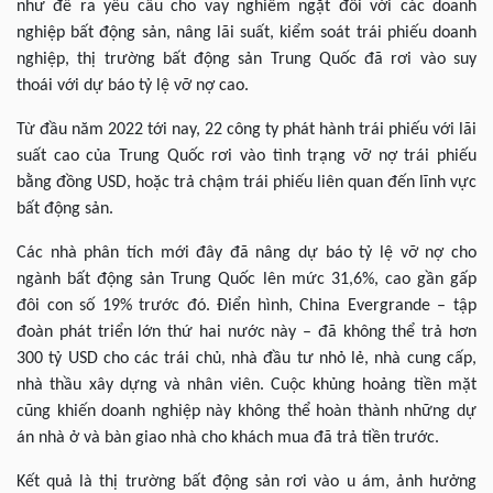
như đề ra yêu cầu cho vay nghiêm ngặt đối với các doanh
nghiệp bất động sản, nâng lãi suất, kiểm soát trái phiếu doanh
nghiệp, thị trường bất động sản Trung Quốc đã rơi vào suy
thoái với dự báo tỷ lệ vỡ nợ cao.
Từ đầu năm 2022 tới nay, 22 công ty phát hành trái phiếu với lãi
suất cao của Trung Quốc rơi vào tình trạng vỡ nợ trái phiếu
bằng đồng USD, hoặc trả chậm trái phiếu liên quan đến lĩnh vực
bất động sản.
Các nhà phân tích mới đây đã nâng dự báo tỷ lệ vỡ nợ cho
ngành bất động sản Trung Quốc lên mức 31,6%, cao gần gấp
đôi con số 19% trước đó. Điển hình, China Evergrande – tập
đoàn phát triển lớn thứ hai nước này – đã không thể trả hơn
300 tỷ USD cho các trái chủ, nhà đầu tư nhỏ lẻ, nhà cung cấp,
nhà thầu xây dựng và nhân viên. Cuộc khủng hoảng tiền mặt
cũng khiến doanh nghiệp này không thể hoàn thành những dự
án nhà ở và bàn giao nhà cho khách mua đã trả tiền trước.
Kết quả là thị trường bất động sản rơi vào u ám, ảnh hưởng