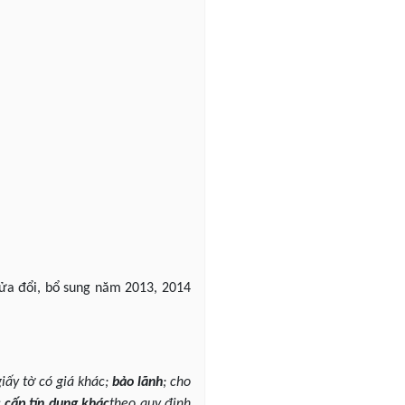
(sửa đổi, bổ sung năm 2013, 2014
iấy tờ có giá khác;
bảo lãnh
; cho
c
cấp tín dụng khác
theo quy định