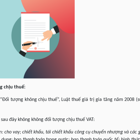
g chịu thuế:
 “Đối tượng không chịu thuế”, Luật thuế giá trị gia tăng năm 2008 
g sau đây không không đối tượng chịu thuế VAT:
: cho vay; chiết khấu, tái chiết khấu công cụ chuyển nhượng và các g
ín dụng; bao thanh toán trong nước; bao thanh toán quốc tế; hình thứ