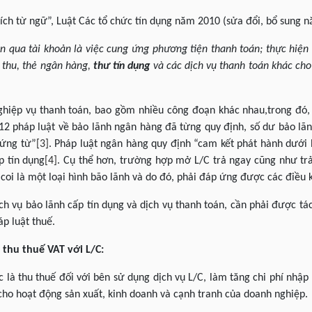
thích từ ngữ”, Luật Các tổ chức tín dụng năm 2010 (sửa đổi, bổ sung 
n qua tài khoản là việc cung ứng phương tiện thanh toán; thực hiện d
 thu, thẻ ngân hàng,
thư tín dụng
và các dịch vụ thanh toán khác cho
ghiệp vụ thanh toán, bao gồm nhiều công đoạn khác nhau,trong đó, 
12 pháp luật về bảo lãnh ngân hàng đã từng quy định, số dư bảo lã
hứng từ”
[3]
. Pháp luật ngân hàng quy định “cam kết phát hành dưới 
p tín dụng
[4]
. Cụ thể hơn, trường hợp mở L/C trả ngay cũng như trả
coi là một loại hình bão lãnh và do đó, phải đáp ứng được các điều
ch vụ bảo lãnh cấp tín dụng và dịch vụ thanh toán, cần phải được tá
p luật thuế.
 thu thuế VAT với L/C:
c là thu thuế đối với bên sử dụng dịch vụ L/C, làm tăng chi phí nhập 
 cho hoạt động sản xuất, kinh doanh và cạnh tranh của doanh nghiệp.