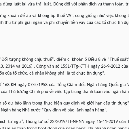
 đúng luật lại vừa trái luật. Đúng đối với phần dịch vụ thanh toán, tr
từng khoản để áp và không áp thuế VAT, cũng giống như việc không th
h thu từ phí giải ngân và phí chuyển tiền vay của các tổ chức tín d
 “Đối tượng không chịu thuế”; điểm c, khoản 5 Điều 8 về “Thuế suất”
13, 2014 và 2016) ; Công văn số 1551/TTg-KTTH ngày 26-9-2012 của
vốn của tổ chức, cá nhân không phải là tổ chức tín dụng”.
 số 168-KH ngày 07/5/1958 của Tổng Giám đốc Ngân hàng Quốc gia V
 của Thủ tướng Chính phủ về việc Tập trung thanh toán vào ngân hàn
h số dư bảo lãnh trong thực hiện quy định về giới hạn cấp tín dụn
 Ngân hàng Nhà nước “Quy định về bảo lãnh ngân hàng”.
 thích từ ngữ”, Thông tư số 22/2019/TT-NHNN ngày 15-11-2019 củ
ảo đảm an toàn trong hoạt động của ngân hàng, chi nhánh ngân hàng 