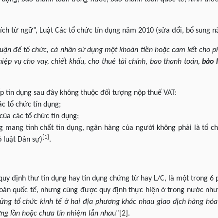
thích từ ngữ”, Luật Các tổ chức tín dụng năm 2010 (sửa đổi, bổ sung 
thuận để tổ chức, cá nhân sử dụng một khoản tiền hoặc cam kết cho 
iệp vụ cho vay, chiết khấu, cho thuê tài chính, bao thanh toán,
bảo 
p tín dụng sau đây không thuộc đối tượng nộp thuế VAT:
c tổ chức tín dụng;
của các tổ chức tín dụng;
ng mang tính chất tín dụng, ngân hàng của người không phải là tổ c
[1]
 luật Dân sự)
.
quy định thư tín dụng hay tín dụng chứng từ hay L/C, là một trong 6
oán quốc tế, nhưng cũng được quy định thực hiện ở trong nước như
hững tổ chức kinh tế ở hai địa phương khác nhau giao dịch hàng hó
ừng lần hoặc chưa tín nhiệm lẫn nha
u”
[2]
.