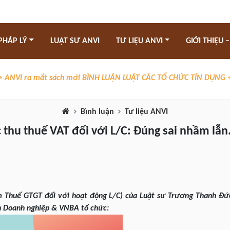
PHÁP LÝ
LUẬT SƯ ANVI
TƯ LIỆU ANVI
GIỚI THIỆU –
> ANVI ra mắt sách mới BÌNH LUẬN LUẬT CÁC TỔ CHỨC TÍN DỤNG 
Bình luận
Tư liệu ANVI
c thu thuế VAT đối với L/C: Đúng sai nhầm lẫn
 Thuế GTGT đối với hoạt động L/C) của Luật sư Trương Thanh Đứ
àn Doanh nghiệp & VNBA tổ chức: