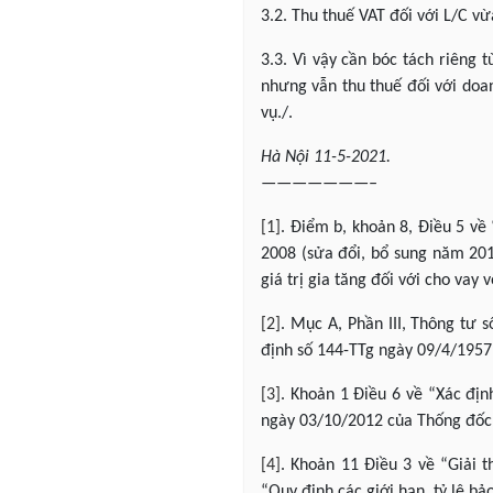
3.2. Thu thuế VAT đối với L/C vừa
3.3. Vì vậy cần bóc tách riêng 
nhưng vẫn thu thuế đối với doan
vụ./.
Hà Nội 11-5-2021.
———————–
[1]
. Điểm b, khoản 8, Điều 5 về
2008 (sửa đổi, bổ sung năm 20
giá trị gia tăng đối với cho vay 
[2]
. Mục A, Phần III, Thông tư
định số 144-TTg ngày 09/4/1957
[3]
. Khoản 1 Điều 6 về “Xác địn
ngày 03/10/2012 của Thống đốc
[4]
. Khoản 11 Điều 3 về “Giải
“Quy định các giới hạn, tỷ lệ b