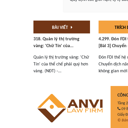
BÀI VIẾT
TRÍCH
318. Quản lý thị trường
4.299. Đón FDI
vàng: 'Chữ Tín' của...
[Bài 3] Chuyển 
Quản lý thị trường vàng: 'Chữ
Đón FDI thế hệ 
Tín' của thể chế phải quý hơn
Chuyển dịch nă
vàng. (NĐT) -...
không gian mới 
CÔNG
Tầng 2
09 8
Giấy 
© Bản 