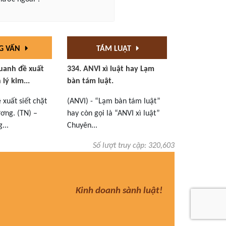
G VẤN
TÁM LUẬT
uanh đề xuất
334. ANVI xì luật hay Lạm
 lý kim...
bàn tám luật.
xuất siết chặt
(ANVI) - “Lạm bàn tám luật”
ơng. (TN) –
hay còn gọi là “ANVI xì luật”
...
Chuyên...
Số lượt truy cập: 320,603
Kinh doanh sành luật!