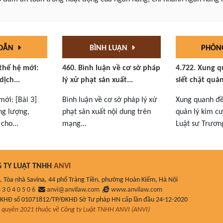
 DẪN
BÌNH LUẬN
PHỎN
 thế hệ mới:
460. Bình luận về cơ sở pháp
4.722. Xung q
dịch...
lý xử phạt sản xuất...
siết chặt quản
mới: [Bài 3]
Bình luận về cơ sở pháp lý xử
Xung quanh đề 
ng lượng,
phạt sản xuất nội dung trên
quản lý kim cư
cho...
mạng...
Luật sư Trương
 TY LUẬT TNHH
ANVI
, Tòa nhà Savina, 44 phố Tràng Tiền, phường Hoàn Kiếm, Hà Nội
 3 0 4 0 5 0 6
anvi@anvilaw.com
www.anvilaw.com
ĐKHĐ số 01071812/TP/ĐKHĐ Sở Tư pháp HN cấp lần đầu 24-12-2020
quyền 2021 thuộc về Công ty Luật TNHH ANVI (ANVI)