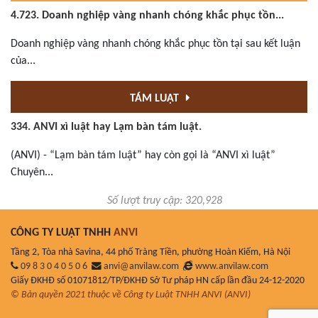
4.723. Doanh nghiệp vàng nhanh chóng khắc phục tồn...
Doanh nghiệp vàng nhanh chóng khắc phục tồn tại sau kết luận
của...
TÁM LUẬT
334. ANVI xì luật hay Lạm bàn tám luật.
(ANVI) - “Lạm bàn tám luật” hay còn gọi là “ANVI xì luật”
Chuyên...
Số lượt truy cập: 320,928
CÔNG TY LUẬT TNHH
ANVI
Tầng 2, Tòa nhà Savina, 44 phố Tràng Tiền, phường Hoàn Kiếm, Hà Nội
09 8 3 0 4 0 5 0 6
anvi@anvilaw.com
www.anvilaw.com
Giấy ĐKHĐ số 01071812/TP/ĐKHĐ Sở Tư pháp HN cấp lần đầu 24-12-2020
© Bản quyền 2021 thuộc về Công ty Luật TNHH ANVI (ANVI)