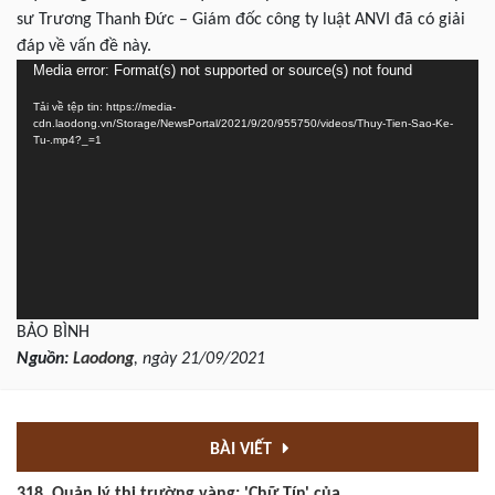
sư Trương Thanh Đức – Giám đốc công ty luật ANVI đã có giải
đáp về vấn đề này.
Media error: Format(s) not supported or source(s) not found
Trình
chơi
Tải về tệp tin: https://media-
Video
cdn.laodong.vn/Storage/NewsPortal/2021/9/20/955750/videos/Thuy-Tien-Sao-Ke-
Tu-.mp4?_=1
BẢO BÌNH
Nguồn:
Laodong
, ngày 21/09/2021
BÀI VIẾT
318. Quản lý thị trường vàng: 'Chữ Tín' của...