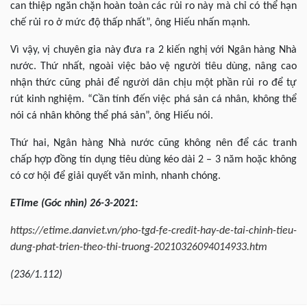
can thiệp ngăn chặn hoàn toàn các rủi ro này mà chỉ có thể hạn
chế rủi ro ở mức độ thấp nhất”, ông Hiếu nhấn mạnh.
Vì vậy, vị chuyên gia này đưa ra 2 kiến nghị với Ngân hàng Nhà
nước. Thứ nhất, ngoài việc bảo vệ người tiêu dùng, nâng cao
nhận thức cũng phải để người dân chịu một phần rủi ro để tự
rút kinh nghiệm. “Cần tính đến việc phá sản cá nhân, không thể
nói cá nhân không thể phá sản”, ông Hiếu nói.
Thứ hai, Ngân hàng Nhà nước cũng không nên để các tranh
chấp hợp đồng tín dụng tiêu dùng kéo dài 2 – 3 năm hoặc không
có cơ hội để giải quyết văn minh, nhanh chóng.
ETime
(Góc nhìn) 26-3-2021:
https://etime.danviet.vn/pho-tgd-fe-credit-hay-de-tai-chinh-tieu-
dung-phat-trien-theo-thi-truong-20210326094014933.htm
(236/1.112)