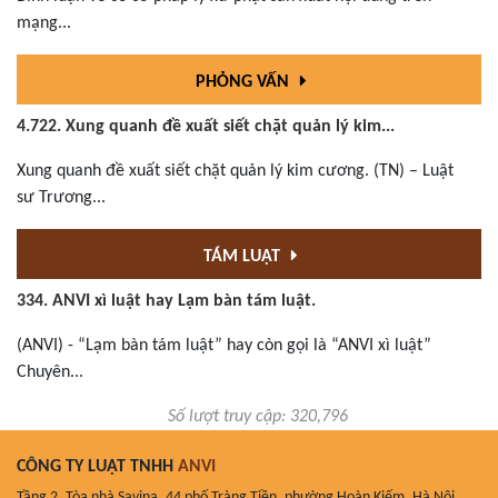
mạng...
PHỎNG VẤN
4.722. Xung quanh đề xuất siết chặt quản lý kim...
Xung quanh đề xuất siết chặt quản lý kim cương. (TN) – Luật
sư Trương...
TÁM LUẬT
334. ANVI xì luật hay Lạm bàn tám luật.
(ANVI) - “Lạm bàn tám luật” hay còn gọi là “ANVI xì luật”
Chuyên...
Số lượt truy cập: 320,796
CÔNG TY LUẬT TNHH
ANVI
Tầng 2, Tòa nhà Savina, 44 phố Tràng Tiền, phường Hoàn Kiếm, Hà Nội