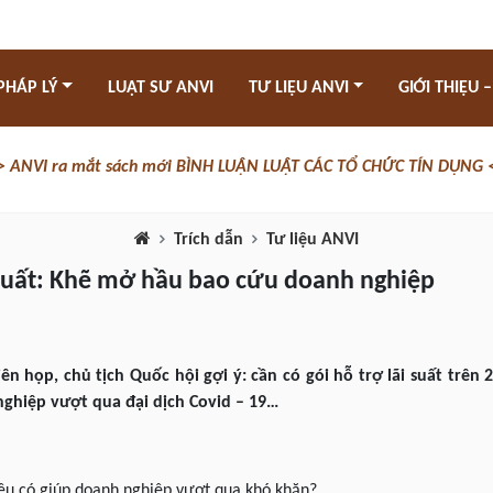
PHÁP LÝ
LUẬT SƯ ANVI
TƯ LIỆU ANVI
GIỚI THIỆU –
> ANVI ra mắt sách mới BÌNH LUẬN LUẬT CÁC TỔ CHỨC TÍN DỤNG 
Trích dẫn
Tư liệu ANVI
i suất: Khẽ mở hầu bao cứu doanh nghiệp
ên họp, chủ tịch Quốc hội gợi ý: cần có gói hỗ trợ lãi suất trên 
ghiệp vượt qua đại dịch Covid – 19…
liệu có giúp doanh nghiệp vượt qua khó khăn?