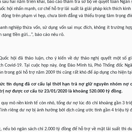
n sau hai năm triển khai, báo cáo thẩm tra sơ bộ về quyết toán Ng
ốc hội nhấn mạnh, cơ chế hỗ trợ lãi suất là giải pháp kích thích kin
c động trên phạm vi hẹp, chưa bình đẳng và thiếu trọng tâm trọng đ
anh nghiệp thừa vốn, sử dụng vốn sai mục đích, không ít trường hợp 
ển sang tiền gửi…”, báo cáo nêu rõ.
uốc hội đã thảo luận, cho ý kiến về dự thảo nghị quyết một số gi
ch Covid-19. Tại cuộc họp này, ông Đào Minh tú, Phó Thống đốc N
 trong gói hỗ trợ năm 2009 thì cũng rất khó để áp dụng cho hiện tại
hức tín dụng đã cơ cấu lại thời hạn trả nợ giữ nguyên nhóm nợ 
 trị nợ được cơ cấu từ 23/01/2020 là khoảng 520.000 tỷ đồng.
 quy mô nền kinh tế còn nhỏ, tổng dư nợ lúc đó chỉ khoảng gần 3 tri
 Tính riêng dư nợ bị ảnh hưởng bởi dịch cũng ước tính gần 4 triệu tỷ
, nếu bỏ ngân sách chỉ 2.000 tỷ đồng để hỗ trợ về mặt lãi suất thì d