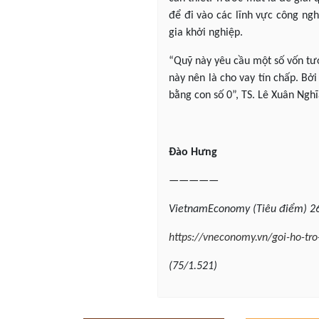
để đi vào các lĩnh vực công ngh
gia khởi nghiệp.
“Quỹ này yêu cầu một số vốn tươ
này nên là cho vay tín chấp. Bở
bằng con số 0”, TS. Lê Xuân Nghĩ
Đào Hưng
—————
VietnamEconomy
(Tiêu điểm) 2
https://vneconomy.vn/goi-ho-tr
(75/1.521)