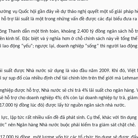
hường vụ Quốc hội gần đây về dự thảo nghị quyết một số giải pháp 
 hỗ trợ lãi suất là một trong những vấn đề được các đại biểu đưa ra
ng Thanh dẫn một tính toán, khoảng 2.400 tỷ đồng ngân sách hỗ trợ 
n kinh tế. Đặc biệt và ý nghĩa hơn ở chỗ chính sách này về tổng thể 
 lao động “yếu”; ngược lại, doanh nghiệp “sống” thì người lao động 
lãi suất được Nhà nước sử dụng là vào đầu năm 2009. Khi đó, Việt
i sự sụp đổ của nhiều định chế tài chính lớn trên thế giới mà Lehman
ghiệp được hỗ trợ, Nhà nước sẽ chi trả 4% lãi suất cho ngân hàng. 
ẽ hỗ trợ cho doanh nghiệp 4%; 6% còn lại doanh nghiệp tự trả, giảm 
g 17.000 tỷ đồng lúc đó) được lấy từ nguồn ngân sách nhà nước.
 lực, lập tức rất nhiều vấn đề đã phát sinh. Cụ thể, khác với tín dụn
ước” nên Ngân hàng Nhà nước buộc phải kiểm tra giám sát chặt chẽ.
17.000 tỷ đồng, một lượng vốn từ các tổ chức tín dụng sẽ được đẩy 