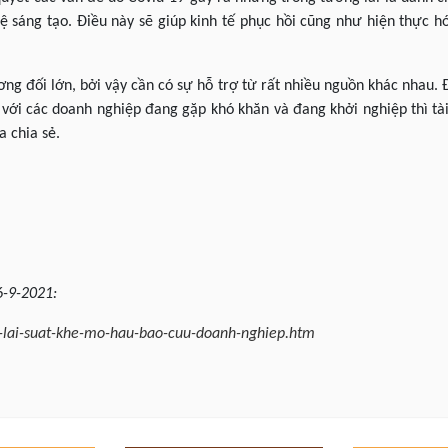
ệ sáng tạo. Điều này sẽ giúp kinh tế phục hồi cũng như hiện thực 
ng đối lớn, bởi vậy cần có sự hỗ trợ từ rất nhiều nguồn khác nhau. Đ
i với các doanh nghiệp đang gặp khó khăn và đang khởi nghiệp thì tà
a chia sẻ.
6-9-2021:
o-lai-suat-khe-mo-hau-bao-cuu-doanh-nghiep.htm