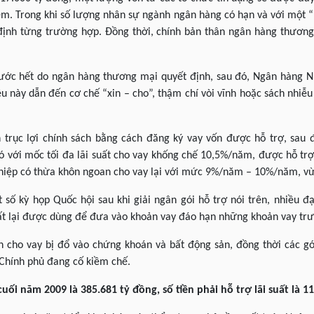
m. Trong khi số lượng nhân sự ngành ngân hàng có hạn và với một “
định từng trường hợp. Đồng thời, chính bản thân ngân hàng thươn
ước hết do ngân hàng thương mại quyết định, sau đó, Ngân hàng N
u này dẫn đến cơ chế “xin – cho”, thậm chí vòi vĩnh hoặc sách nhiễ
 trục lợi chính sách bằng cách đăng ký vay vốn được hỗ trợ, sau 
c đó với mốc tối đa lãi suất cho vay khống chế 10,5%/năm, được hỗ t
hiệp có thừa khôn ngoan cho vay lại với mức 9%/năm – 10%/năm, v
 số kỳ họp Quốc hội sau khi giải ngân gói hỗ trợ nói trên, nhiều đạ
suất lại được dùng để đưa vào khoản vay đáo hạn những khoản vay tr
iền cho vay bị đổ vào chứng khoán và bất động sản, đồng thời các g
 Chính phủ đang cố kiềm chế.
uối năm 2009 là 385.681 tỷ đồng, số tiền phải hỗ trợ lãi suất là 1