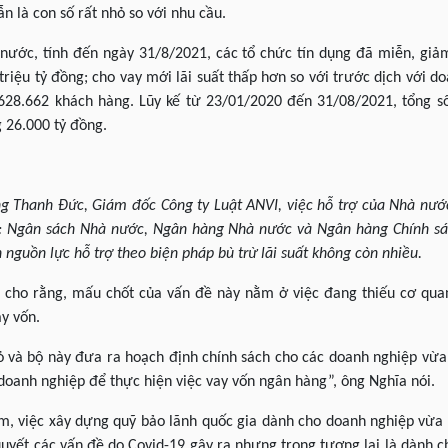
n là con số rất nhỏ so với nhu cầu.
ước, tính đến ngày 31/8/2021, các tổ chức tín dụng đã miễn, giảm,
triệu tỷ đồng; cho vay mới lãi suất thấp hơn so với trước dịch với d
 628.662 khách hàng. Lũy kế từ 23/01/2020 đến 31/08/2021, tổng số 
 26.000 tỷ đồng.
ng Thanh Đức, Giám đốc Công ty Luật ANVI, việc hỗ trợ của Nhà nước
”: Ngân sách Nhà nước, Ngân hàng Nhà nước và Ngân hàng Chính sác
nguồn lực hỗ trợ theo biện pháp bù trừ lãi suất không còn nhiều.
a cho rằng, mấu chốt của vấn đề này nằm ở việc đang thiếu cơ qu
y vốn.
 và bộ này đưa ra hoạch định chính sách cho các doanh nghiệp vừa 
oanh nghiệp để thực hiện việc vay vốn ngân hàng”, ông Nghĩa nói.
m, việc xây dựng quỹ bảo lãnh quốc gia dành cho doanh nghiệp vừa 
 quyết các vấn đề do Covid-19 gây ra nhưng trong tương lai là dành 