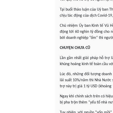
Tại buổi thảo luận của Uỷ ban T
chịu tác động của dịch Covid-19,
Chủ nhiệm Ủy ban Kinh tế Vũ Hồ
động tới 60 nghìn tỷ đồng cho nề
bởi doanh nghiệp “ốm” thì người
CHUYỆN CHƯA CŨ
Lần gần nhất giải pháp hỗ trợ 
khủng hoảng kinh tế toàn cầu vớ
Lúc đó, những đối tượng doanh n
lãi suất 10%/năm thì Nhà Nước s
trợ này trị giá 1 tỷ USD (khoản
Ngay khi chính sách trên có hiệu
bị pha trộn thêm “yếu tổ nhà n
Tuy nhiên, với nguồn “vốn mồi” 