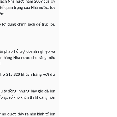
ân sách Nhà nước năm 2009 của Uỷ
h tế quan trọng của Nhà nước, tuy
iểm.
lợi dụng chính sách để trục lợi,
ải pháp hỗ trợ doanh nghiệp và
gân hàng Nhà nước cho rằng, nếu
.
cho 215.320 khách hàng với dư
ệu tỷ đồng, nhưng bây giờ đã lên
 đồng, số khó khăn thì khoảng hơn
ư nợ được đẩy ra nền kinh tế lên