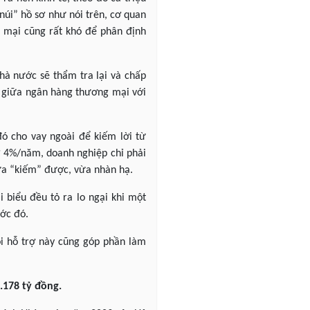
núi” hồ sơ như nói trên, cơ quan
g mại cũng rất khó để phân định
hà nước sẽ thẩm tra lại và chấp
u giữa ngân hàng thương mại với
đó cho vay ngoài để kiếm lời từ
rợ 4%/năm, doanh nghiệp chỉ phải
ừa “kiếm” được, vừa nhàn hạ.
i biểu đều tỏ ra lo ngại khi một
ước đó.
ói hỗ trợ này cũng góp phần làm
1.178 tỷ đồng.