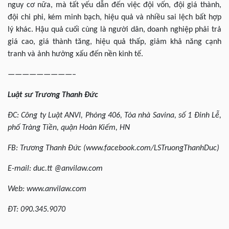
nguy cơ nữa, mà tất yếu dẫn đến việc đội vốn, đội giá thành,
đội chi phi, kém minh bạch, hiệu quả và nhiều sai lệch bất hợp
lý khác. Hậu quả cuối cùng là người dân, doanh nghiệp phải trả
giá cao, giá thành tăng, hiệu quả thấp, giảm khả năng cạnh
tranh và ảnh hưởng xấu đến nền kinh tế.
—————————–
Luật sư Trương Thanh Đức
ĐC:
Công ty Luật
ANVI, Phòng 406, Tòa nhà Savina, số 1 Đinh Lễ,
phố Tràng Tiền, quận Hoàn Kiếm,
HN
FB: Trương Thanh Đức (www.facebook.com/LSTruongThanhDuc)
E-mail: duc.tt @anvilaw.com
Web: www.anvilaw.com
ĐT: 090.345.9070