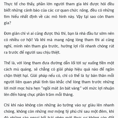
Thực tế cho thấy, phần lớn người tham gia khi được hỏi đều
biết những cảnh báo của các cơ quan chức năng, đều có những
tìm hiểu nhất định về các mô hình này. Vậy tại sao còn tham
gia?
Đơn giản chỉ vì ai cũng được thủ thỉ, bạn là nhà đầu tư sớm nên
có nhiều cơ hội! Và khi mà mang nặng lòng tham thì ai cũng
nghĩ, mình nên tham gia trước, hưởng lợi rồi nhanh chóng rút
ra trước để người sau chịu thiệt.
Thế là, với lòng tham đưa đường dẫn lối tới sự xuống tiền một
cách mù quáng, sẽ chẳng có giải pháp hiệu quả nào để ngăn
chặn thiệt hại. Giải pháp nếu có, chỉ có thể là tự bản thân mỗi
người liên quan phải tỉnh táo khắc chế lòng tham trước những
lời mời mọc hứa hẹn “ngồi mát ăn bát vàng” với mức lợi nhuận
lên đến hàng chục phần trăm mỗi tháng.
Chỉ khi nào không còn những ảo tưởng vào sự giàu lên nhanh
chóng, không còn những mơ mộng tỷ phú chỉ sau một đêm, khi