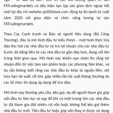
ngờ “ve sầu lột xác”. Bởi lẽ, các đối tượng quản trị sàn
FXTradingmarkets có dấu hiệu tạo lập sàn giao dịch ngoại hối
mới tại địa chỉ website sp500stock.com đăng ký ẩn danh từ cuối
năm 2020 với giao diện và chức năng tương tự sàn
FXTradingmarkets.
Theo Cục Cạnh tranh và Bảo vệ người tiêu dùng (Bộ Công
Thương), đây là mô hình đầu tư kiểu Ponzi – một hình thức lừa
đảo thu hút các nhà đầu tư và trả lợi nhuận cho các nhà đầu tư
trước đó bằng tiền từ các nhà đầu tư gần đây hơn, đang nổi lên
trong thời gian qua. Mô hình này khiến nạn nhân tin rằng lợi
nhuận đến từ việc bán sản phẩm hoặc các phương tiện khác, và
họ vẫn không biết rằng các nhà đầu tư khác là nguồn tiền, với
hứa hẹn lãi suất rất lớn, gấp nhiều lần lãi suất thông thường do
các tổ chức tín dụng áp dụng để lừa đảo.
Mô hình này thường yêu cầu, kêu gọi, dụ dỗ người tham gia góp
vốn đầu tư liên tục và sụp đổ khi có một lượng lớn các nhà đầu
tư đã tham gia đột nhiên rút vốn hoặc không thể kêu gọi thêm
nhà đầu tư mới. Tiền đầu tư hoặc góp vốn thay vì được sử dụng