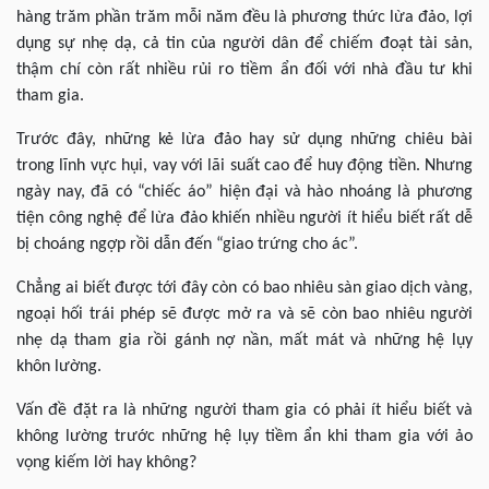
hàng trăm phần trăm mỗi năm đều là phương thức lừa đảo, lợi
dụng sự nhẹ dạ, cả tin của người dân để chiếm đoạt tài sản,
thậm chí còn rất nhiều rủi ro tiềm ẩn đối với nhà đầu tư khi
tham gia.
Trước đây, những kẻ lừa đảo hay sử dụng những chiêu bài
trong lĩnh vực hụi, vay với lãi suất cao để huy động tiền. Nhưng
ngày nay, đã có “chiếc áo” hiện đại và hào nhoáng là phương
tiện công nghệ để lừa đảo khiến nhiều người ít hiểu biết rất dễ
bị choáng ngợp rồi dẫn đến “giao trứng cho ác”.
Chẳng ai biết được tới đây còn có bao nhiêu sàn giao dịch vàng,
ngoại hối trái phép sẽ được mở ra và sẽ còn bao nhiêu người
nhẹ dạ tham gia rồi gánh nợ nần, mất mát và những hệ lụy
khôn lường.
Vấn đề đặt ra là những người tham gia có phải ít hiểu biết và
không lường trước những hệ lụy tiềm ẩn khi tham gia với ảo
vọng kiếm lời hay không?