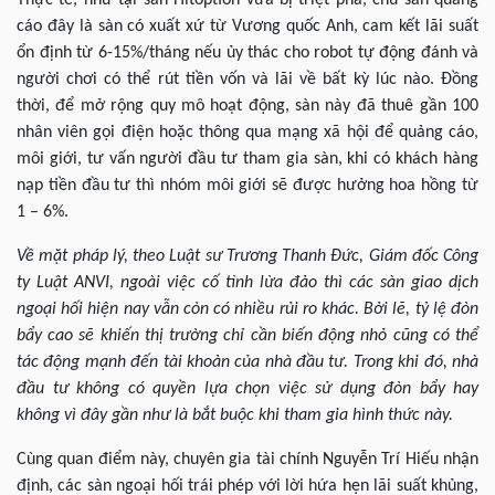
Thực tế, như tại sàn Hitoption vừa bị triệt phá, chủ sàn quảng
cáo đây là sàn có xuất xứ từ Vương quốc Anh, cam kết lãi suất
ổn định từ 6-15%/tháng nếu ủy thác cho robot tự động đánh và
người chơi có thể rút tiền vốn và lãi về bất kỳ lúc nào. Đồng
thời, để mở rộng quy mô hoạt động, sàn này đã thuê gần 100
nhân viên gọi điện hoặc thông qua mạng xã hội để quảng cáo,
môi giới, tư vấn người đầu tư tham gia sàn, khi có khách hàng
nạp tiền đầu tư thì nhóm môi giới sẽ được hưởng hoa hồng từ
1 – 6%.
Về mặt pháp lý, theo Luật sư Trương Thanh Đức, Giám đốc Công
ty Luật ANVI, ngoài việc cố tình lừa đảo thì các sàn giao dịch
ngoại hối hiện nay vẫn còn có nhiều rủi ro khác. Bởi lẽ, tỷ lệ đòn
bẩy cao sẽ khiến thị trường chỉ cần biến động nhỏ cũng có thể
tác động mạnh đến tài khoản của nhà đầu tư. Trong khi đó, nhà
đầu tư không có quyền lựa chọn việc sử dụng đòn bẩy hay
không vì đây gần như là bắt buộc khi tham gia hình thức này.
Cùng quan điểm này, chuyên gia tài chính Nguyễn Trí Hiếu nhận
định, các sàn ngoại hối trái phép với lời hứa hẹn lãi suất khủng,