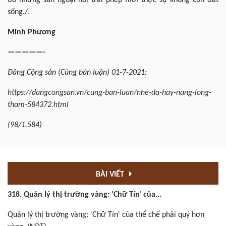
đó những sàn ngoại hối trái phép mới thực sự không còn đất
sống./.
Minh Phương
—————-
Đảng
Cộng sản (Cùng bàn luận) 01-7-2021:
https://dangcongsan.vn/cung-ban-luan/nhe-da-hay-nang-long-
tham-584372.html
(98/1.584)
BÀI VIẾT
318. Quản lý thị trường vàng: 'Chữ Tín' của...
Quản lý thị trường vàng: 'Chữ Tín' của thể chế phải quý hơn