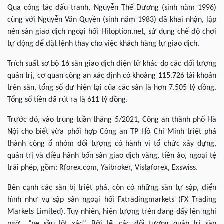
Qua công tác đấu tranh, Nguyễn Thế Dương (sinh năm 1996)
cùng với Nguyễn Văn Quyền (sinh năm 1983) đã khai nhận, lập
nên sàn giao dịch ngoại hối Hitoption.net, sử dụng chế độ chơi
tự động để đặt lệnh thay cho việc khách hàng tự giao dịch.
Trích suất sơ bộ 16 sàn giao dịch điện tử khác do các đối tượng
quản trị, cơ quan công an xác định có khoảng 115.726 tài khoản
trên sàn, tổng số dư hiện tại của các sàn là hơn 7.505 tỷ đồng.
Tổng số tiền đã rút ra là 611 tỷ đồng.
Trước đó, vào trung tuần tháng 5/2021, Công an thành phố Hà
Nội cho biết vừa phối hợp Công an TP Hồ Chí Minh triệt phá
thành công ổ nhóm đối tượng có hành vi tổ chức xây dựng,
quản trị và điều hành bốn sàn giao dịch vàng, tiền ảo, ngoại tệ
trái phép, gồm: Rforex.com, Yaibroker, Vistaforex, Exswiss.
Bên cạnh các sàn bị triệt phá, còn có những sàn tự sập, điển
hình như vụ sập sàn ngoại hối Fxtradingmarkets (FX Trading
Markets Limited). Tuy nhiên, hiện tượng trên đang dấy lên nghi