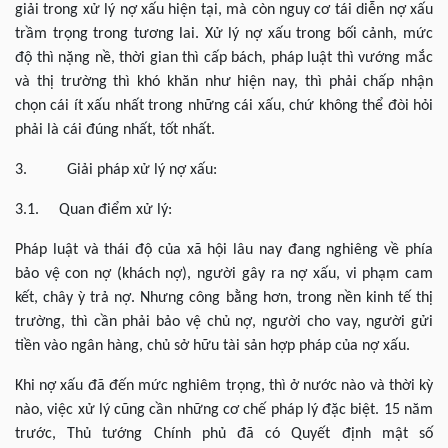
giải trong xử lý nợ xấu hiện tại, mà còn nguy cơ tái diễn nợ xấu
trầm trọng trong tương lai. Xử lý nợ xấu trong bối cảnh, mức
độ thì nặng nề, thời gian thì cấp bách, pháp luật thì vướng mắc
và thị trường thì khó khăn như hiện nay, thì phải chấp nhận
chọn cái ít xấu nhất trong những cái xấu, chứ không thể đòi hỏi
phải là cái đúng nhất, tốt nhất.
3. Giải pháp xử lý nợ xấu:
3.1. Quan điểm xử lý:
Pháp luật và thái độ của xã hội lâu nay đang nghiêng về phía
bảo vệ con nợ (khách nợ), người gây ra nợ xấu, vi phạm cam
kết, chây ỳ trả nợ. Nhưng công bằng hơn, trong nền kinh tế thị
trường, thì cần phải bảo vệ chủ nợ, người cho vay, người gửi
tiền vào ngân hàng, chủ sở hữu tài sản hợp pháp của nợ xấu.
Khi nợ xấu đã đến mức nghiêm trọng, thì ở nước nào và thời kỳ
nào, việc xử lý cũng cần những cơ chế pháp lý đặc biệt. 15 năm
trước, Thủ tướng Chính phủ đã có Quyết định mật số