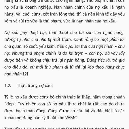
hàng khác không trả được cho ngân hàng. Thủ phạm chính của
nợ xấu là doanh nghiệp. Nạn nhân chính của nợ xấu là ngân
hàng. Và, cuối cùng, xét trên tổng thể, thì cả nền kinh tế đầy yếu
kém và rủi ro vừa là thủ phạm, vừa là nạn nhân của nợ xấu.
Nợ xấu gây thiệt hại, thất thoát cho tài sản của ngân hàng,
tương tự như chủ nhà bị mất trộm. Đành rằng có một phần lỗi
chủ quan, sơ suất, yếu kém, tiêu cực, sai trái của nạn nhân – chủ
nợ. Nhưng thủ phạm chính là do kẻ trộm – con nợ, đã vay lấy
được tiền và không chịu trả lại ngân hàng. Đáng tiếc là, trả giá
cho điều đó, cứ mỗi thủ phạm đi tù thì lại kéo theo hàng chục
nạn nhân.
[2]
1.2. Thực trạng nợ xấu:
Tỷ lệ nợ xấu được công bố chính thức là thấp, nằm trong chuẩn
“đẹp”. Tuy nhiên con số nợ xấu thực chất là rất cao do chưa
được hạch toán đúng, đang được cơ cấu lại và đặc biệt là các
khoản nợ đang bán kỹ thuật cho VAMC.