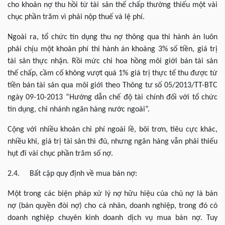
cho khoản nợ thu hồi từ tài sản thế chấp thường thiếu một vài
chục phần trăm vì phải nộp thuế và lệ phí.
Ngoài ra, tổ chức tín dụng thu nợ thông qua thi hành án luôn
phải chịu một khoản phí thi hành án khoảng 3% số tiền, giá trị
tài sản thực nhận. Rồi mức chi hoa hồng môi giới bán tài sản
thế chấp, cầm cố không vượt quá 1% giá trị thực tế thu được từ
tiền bán tài sản qua môi giới theo Thông tư số 05/2013/TT-BTC
ngày 09-10-2013 “Hướng dẫn chế độ tài chính đối với tổ chức
tín dụng, chi nhánh ngân hàng nước ngoài”.
Cộng với nhiều khoản chi phí ngoài lề, bôi trơn, tiêu cực khác,
nhiều khi, giá trị tài sản thì đủ, nhưng ngân hàng vẫn phải thiếu
hụt đi vài chục phần trăm số nợ.
2.4. Bất cập quy định về mua bán nợ:
Một trong các biện pháp xử lý nợ hữu hiệu của chủ nợ là bán
nợ (bán quyền đòi nợ) cho cá nhân, doanh nghiệp, trong đó có
doanh nghiệp chuyên kinh doanh dịch vụ mua bán nợ. Tuy