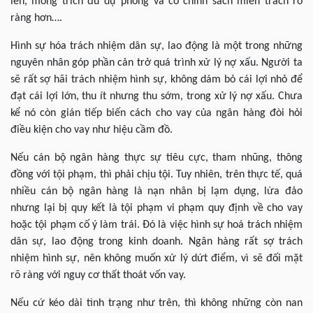
lên, mong trích đủ dự phòng và có chính sách miễn trách rõ
ràng hơn….
Hình sự hóa trách nhiệm dân sự, lao động là một trong những
nguyên nhân góp phần cản trở quá trình xử lý nợ xấu. Người ta
sẽ rất sợ hãi trách nhiệm hình sự, không dám bỏ cái lợi nhỏ để
đạt cái lợi lớn, thu ít nhưng thu sớm, trong xử lý nợ xấu. Chưa
kể nó còn gián tiếp biến cách cho vay của ngân hàng đòi hỏi
điều kiện cho vay như hiệu cầm đồ.
Nếu cán bộ ngân hàng thực sự tiêu cực, tham nhũng, thông
đồng với tội phạm, thì phải chịu tội. Tuy nhiên, trên thực tế, quá
nhiều cán bộ ngân hàng là nạn nhân bị lạm dụng, lừa đảo
nhưng lại bị quy kết là tội phạm vi phạm quy định về cho vay
hoặc tội phạm cố ý làm trái. Đó là việc hình sự hoá trách nhiệm
dân sự, lao động trong kinh doanh. Ngân hàng rất sợ trách
nhiệm hình sự, nên không muốn xử lý dứt điểm, vì sẽ đối mặt
rõ ràng với nguy cơ thất thoát vốn vay.
Nếu cứ kéo dài tình trạng như trên, thì không những còn nan