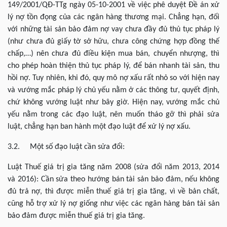
149/2001/QĐ-TTg ngày 05-10-2001 về việc phê duyệt Đề án xử
lý nợ tồn đọng của các ngân hàng thương mại. Chẳng hạn, đối
với những tài sản bảo đảm nợ vay chưa đầy đủ thủ tục pháp lý
(như chưa đủ giấy tờ sở hữu, chưa công chứng hợp đồng thế
chấp,…) nên chưa đủ điều kiện mua bán, chuyển nhượng, thì
cho phép hoàn thiện thủ tục pháp lý, để bán nhanh tài sản, thu
hồi nợ. Tuy nhiên, khi đó, quy mô nợ xấu rất nhỏ so với hiện nay
và vướng mắc pháp lý chủ yếu nằm ở các thông tư, quyết định,
chứ không vướng luật như bây giờ. Hiện nay, vướng mắc chủ
yếu nằm trong các đạo luật, nên muốn tháo gỡ thì phải sửa
luật, chẳng hạn ban hành một đạo luật để xử lý nợ xấu.
3.2. Một số đạo luật cần sửa đổi:
Luật Thuế giá trị gia tăng năm 2008 (sửa đổi năm 2013, 2014
và 2016): Cần sửa theo hướng bán tài sản bảo đảm, nếu không
đủ trả nợ, thì được miễn thuế giá trị gia tăng, vì về bản chất,
cũng hỗ trợ xử lý nợ giống như việc các ngân hàng bán tài sản
bảo đảm được miễn thuế giá trị gia tăng.