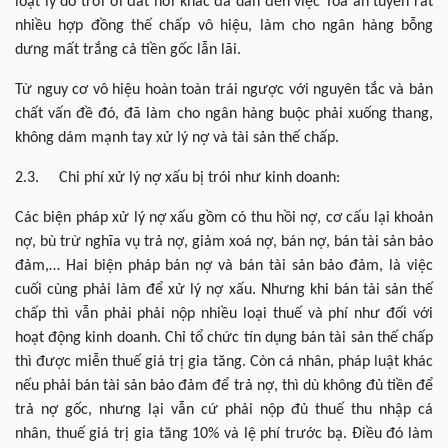
loạt lý do trời ơi đất hỡi khác đã dẫn đến việc Tòa án tuyên rất
nhiều hợp đồng thế chấp vô hiệu, làm cho ngân hàng bỗng
dưng mất trắng cả tiền gốc lẫn lãi.
Từ nguy cơ vô hiệu hoàn toàn trái ngược với nguyên tắc và bản
chất vấn đề đó, đã làm cho ngân hàng buộc phải xuống thang,
không dám mạnh tay xử lý nợ và tài sản thế chấp.
2.3. Chi phí xử lý nợ xấu bị trói như kinh doanh:
Các biện pháp xử lý nợ xấu gồm có thu hồi nợ, cơ cấu lại khoản
nợ, bù trừ nghĩa vụ trả nợ, giảm xoá nợ, bán nợ, bán tài sản bảo
đảm,… Hai biện pháp bán nợ và bán tài sản bảo đảm, là việc
cuối cùng phải làm để xử lý nợ xấu. Nhưng khi bán tài sản thế
chấp thì vẫn phải phải nộp nhiều loại thuế và phí như đối với
hoạt động kinh doanh. Chỉ tổ chức tín dụng bán tài sản thế chấp
thì được miễn thuế giá trị gia tăng. Còn cá nhân, pháp luật khác
nếu phải bán tài sản bảo đảm để trả nợ, thì dù không đủ tiền để
trả nợ gốc, nhưng lại vẫn cứ phải nộp đủ thuế thu nhập cá
nhân, thuế giá trị gia tăng 10% và lệ phí trước bạ. Điều đó làm