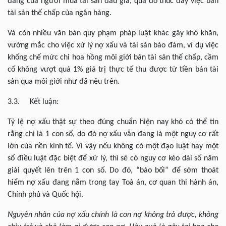
đáng của người mua tài sản đấu giá, qua đó thúc đẩy việc bán
tài sản thế chấp của ngân hàng.
Và còn nhiều văn bản quy phạm pháp luật khác gây khó khăn,
vướng mắc cho việc xử lý nợ xấu và tài sản bảo đảm, ví dụ việc
khống chế mức chi hoa hồng môi giới bán tài sản thế chấp, cầm
cố không vượt quá 1% giá trị thực tế thu được từ tiền bán tài
sản qua môi giới như đã nêu trên.
3.3. Kết luận:
Tỷ lệ nợ xấu thật sự theo đúng chuẩn hiện nay khó có thể tin
rằng chỉ là 1 con số, do đó nợ xấu vẫn đang là một nguy cơ rất
lớn của nền kinh tế. Vì vậy nếu không có một đạo luật hay một
số điều luật đặc biệt để xử lý, thì sẽ có nguy cơ kéo dài số năm
giải quyết lên trên 1 con số. Do đó, “bảo bối” để sớm thoát
hiểm nợ xấu đang nằm trong tay Toà án, cơ quan thi hành án,
Chính phủ và Quốc hội.
Nguyên nhân của nợ xấu chính là con nợ không trả được, không