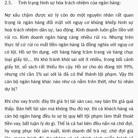
2.5. Tình trạng hình sự hóa trách nhiệm của ngân hàng:
Nợ xấu chậm được xử lý còn do một nguyên nhân rất quan
trọng là ngân hàng đối mặt với nguy cơ khủng khiếp hình sự
hoá trách nhiệm dân sự, lao động. Kinh doanh luôn gắn liền với
rủi ro. Kinh doanh ngân hàng càng nhiều rủi ro. Nhưng trên
thực tế cứ rủi ro mất tiền ngân hàng là đồng nghĩa với nguy cơ
có tội. Hồ sơ tín dụng, với hàng hàng trăm trang và hàng chục
loại giấy tờ,… thì khó tránh khỏi sai sót ít nhiều, trong bối cảnh
giấy tờ, sổ sách rất thiếu tin cậy. Hồ sơ cho dù đúng tới 99%,
nhưng chỉ cần 1% sai sót là đã có thể thành tội phạm. Vậy thì
cán bộ ngân hàng khác nào như cá nằm trên thớt, như tù nhân
dự bị?
Khi cho vay trước đây thì giá trị tài sản cao, nay bán thì giá quá
thấp. Bán hết tài sản mà không thu đủ nợ, thì cả khách hàng và
cán bộ ngân hàng đều lo sợ bị quy kết tội phạm làm thất thoát
tiền vay, bất luận lý do gì. Thế là cả hai bên đều nấn ná chờ đợi,
hy vọng phục hồi sản xuất, kinh doanh để trả nợ, chờ đợi giá