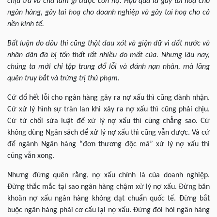
chịu trả và chả làm gì được con nợ. Hậu quả là gây tai hoạ cho
ngân hàng, gây tai hoạ cho doanh nghiệp và gây tai hoạ cho cả
nền kinh tế.
Bất luận do đâu thì cũng thật đau xót và giận dữ vì đất nước và
nhân dân đã bị tổn thất rất nhiều do mất của. Nhưng lâu nay,
chúng ta mới chỉ tập trung đổ lỗi và đánh nạn nhân, mà lãng
quên truy bắt và trừng trị thủ phạm.
Cứ đổ hết lỗi cho ngân hàng gây ra nợ xấu thì cũng đành nhận.
Cứ xử lý hình sự tràn lan khi xảy ra nợ xấu thì cũng phải chịu.
Cứ từ chối sửa luật để xử lý nợ xấu thì cũng chẳng sao. Cứ
không dùng Ngân sách để xử lý nợ xấu thì cũng vẫn được. Và cứ
để ngành Ngân hàng “đơn thương độc mã” xử lý nợ xấu thì
cũng vẫn xong.
Nhưng đừng quên rằng, nợ xấu chính là của doanh nghiệp.
Đừng thắc mắc tại sao ngân hàng chậm xử lý nợ xấu. Đừng băn
khoăn nợ xấu ngân hàng không đạt chuẩn quốc tế. Đừng bắt
buộc ngân hàng phải cơ cấu lại nợ xấu. Đừng đòi hỏi ngân hàng