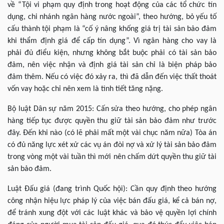
về “Tội vi phạm quy định trong hoạt động của các tổ chức tín
dụng, chi nhánh ngân hàng nước ngoài”, theo hướng, bỏ yếu tố
cấu thành tội phạm là “cố ý nâng khống giá trị tài sản bảo đảm
khi thẩm định giá để cấp tín dụng”. Vì ngân hàng cho vay là
phải đủ điểu kiện, nhưng không bắt buộc phải có tài sản bảo
đảm, nên việc nhận và định giá tài sản chỉ là biện pháp bảo
đảm thêm. Nếu có việc đó xảy ra, thì đã dẫn đến việc thất thoát
vốn vay hoặc chỉ nên xem là tình tiết tăng nặng.
Bộ luật Dân sự năm 2015: Cấn sửa theo hướng, cho phép ngân
hàng tiếp tục được quyền thu giữ tài sản bảo đảm như trước
đây. Đến khi nào (có lẽ phải mất một vài chục năm nữa) Tòa án
có đủ năng lực xét xử các vụ án đòi nợ và xử lý tài sản bảo đảm
trong vòng một vài tuần thì mới nên chấm dứt quyền thu giữ tài
sản bảo đảm.
Luật Đấu giá (đang trình Quốc hội): Cần quy định theo hướng
công nhận hiệu lực pháp lý của việc bán đấu giá, kể cả bán nợ,
để tránh xung đột với các luật khác và bảo vệ quyền lợi chính