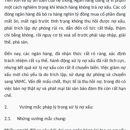
Tiền vốn và sự an toàn của hệ thống Ngân hàng đang bị vi phạm
một cách nghiêm trọng khi khách hàng không trả nợ xấu. Các cổ
đông ngân hàng đã bỏ ra hàng nghìn tỷ đồng mua cổ phần đang
mất ăn, mất ngủ trước tình trạng không thu hồi được nợ xấu,
phải trích lập dự phòng rủi ro, dẫn đến cổ tức rất thấp, thậm
chí bằng không, rồi nguy cơ bị xoá sổ trước phải sáp nhập, giải
thể, phá sản.
Đến nay, các ngân hàng, đã nhận thức rất rõ ràng, xác định
trách nhiệm rất cụ thể, hành động xử lý nợ xấu đã rất tích cực,
nhưng kết quả xử lý nợ xấu còn rất ít chuyển biến. Việc giảm nợ
xấu mới chủ yếu là do trích lập, sử dụng dự phòng và chuyển
sang VAMC. Vấn đề mấu chốt, thực tế là thu hồi nợ, trong đó có
việc bán nợ thật sự và phát mại tài sản bảo đảm thì còn rất hạn
chế.
2. Vướng mắc pháp lý trong xử lý nợ xấu:
2.1. Những vướng mắc chung: