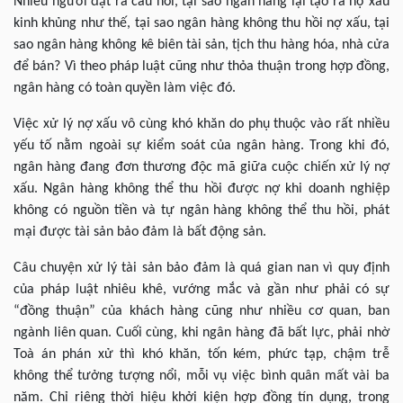
Nhiều người đặt ra câu hỏi, tại sao ngân hàng lại tạo ra nợ xấu
kinh khủng như thế, tại sao ngân hàng không thu hồi nợ xấu, tại
sao ngân hàng không kê biên tài sản, tịch thu hàng hóa, nhà cửa
để bán? Vì theo pháp luật cũng như thỏa thuận trong hợp đồng,
ngân hàng có toàn quyền làm việc đó.
Việc xử lý nợ xấu vô cùng khó khăn do phụ thuộc vào rất nhiều
yếu tố nằm ngoài sự kiểm soát của ngân hàng. Trong khi đó,
ngân hàng đang đơn thương độc mã giữa cuộc chiến xử lý nợ
xấu. Ngân hàng không thể thu hồi được nợ khi doanh nghiệp
không có nguồn tiền và tự ngân hàng không thể thu hồi, phát
mại được tài sản bảo đảm là bất động sản.
Câu chuyện xử lý tài sản bảo đảm là quá gian nan vì quy định
của pháp luật nhiêu khê, vướng mắc và gần như phải có sự
“đồng thuận” của khách hàng cũng như nhiều cơ quan, ban
ngành liên quan. Cuối cùng, khi ngân hàng đã bất lực, phải nhờ
Toà án phán xử thì khó khăn, tốn kém, phức tạp, chậm trễ
không thể tưởng tượng nổi, mỗi vụ việc bình quân mất vài ba
năm. Chỉ riêng thời hiệu khởi kiện hợp đồng tín dụng, trong