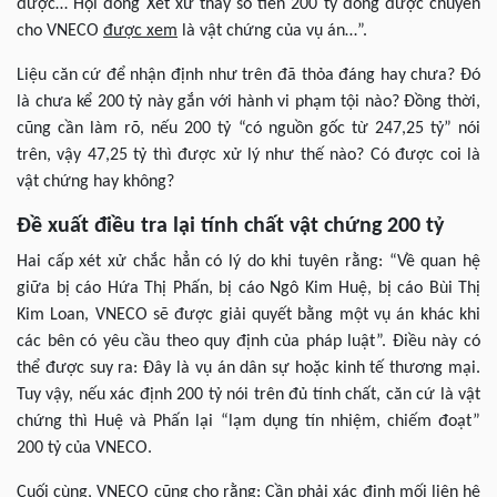
được… Hội đồng Xét xử thấy số tiền 200 tỷ đồng được chuyển
cho VNECO
được xem
là vật chứng của vụ án…”.
Liệu căn cứ để nhận định như trên đã thỏa đáng hay chưa? Đó
là chưa kể 200 tỷ này gắn với hành vi phạm tội nào? Đồng thời,
cũng cần làm rõ, nếu 200 tỷ “có nguồn gốc từ 247,25 tỷ” nói
trên, vậy 47,25 tỷ thì được xử lý như thế nào? Có được coi là
vật chứng hay không?
Đề xuất điều tra lại tính chất vật chứng 200 tỷ
Hai cấp xét xử chắc hẳn có lý do khi tuyên rằng: “Về quan hệ
giữa bị cáo Hứa Thị Phấn, bị cáo Ngô Kim Huệ, bị cáo Bùi Thị
Kim Loan, VNECO sẽ được giải quyết bằng một vụ án khác khi
các bên có yêu cầu theo quy định của pháp luật”.
Điều này có
thể được suy ra: Đây là vụ án dân sự hoặc kinh tế thương mại.
Tuy vậy, nếu xác định 200 tỷ nói trên đủ tính chất, căn cứ là vật
chứng thì Huệ và Phấn lại “lạm dụng tín nhiệm, chiếm đoạt”
200 tỷ của VNECO.
Cuối cùng, VNECO cũng cho rằng: Cần phải xác định mối liên hệ