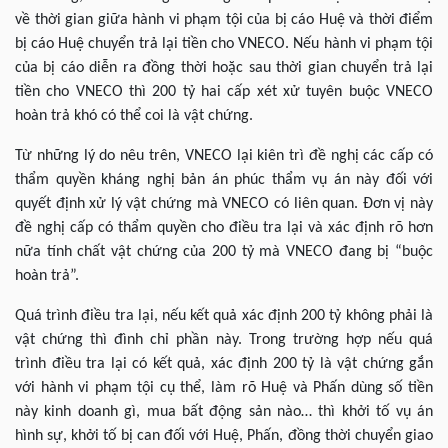
về thời gian giữa hành vi phạm tội của bị cáo Huệ và thời điểm
bị cáo Huệ chuyển trả lại tiền cho VNECO. Nếu hành vi phạm tội
của bị cáo diễn ra đồng thời hoặc sau thời gian chuyển trả lại
tiền cho VNECO thì 200 tỷ hai cấp xét xử tuyên buộc VNECO
hoàn trả khó có thể coi là vật chứng.
Từ những lý do nêu trên, VNECO lại kiên trì đề nghị các cấp có
thẩm quyền kháng nghị bản án phúc thẩm vụ án này đối với
quyết định xử lý vật chứng mà VNECO có liên quan. Đơn vị này
đề nghị cấp có thẩm quyền cho điều tra lại và xác định rõ hơn
nữa tính chất vật chứng của 200 tỷ mà VNECO đang bị “buộc
hoàn trả”.
Quá trình điều tra lại, nếu kết quả xác định 200 tỷ không phải là
vật chứng thì đình chỉ phần này. Trong trường hợp nếu quá
trình điều tra lại có kết quả, xác định 200 tỷ là vật chứng gắn
với hành vi phạm tội cụ thể, làm rõ Huệ và Phấn dùng số tiền
này kinh doanh gì, mua bất động sản nào… thì khởi tố vụ án
hình sự, khởi tố bị can đối với Huệ, Phấn, đồng thời chuyển giao