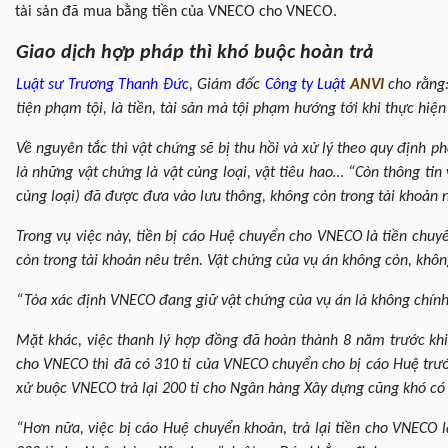
tài sản đã mua bằng tiền của VNECO cho VNECO.
Giao dịch hợp pháp thì khó buộc hoàn trả
Luật sư
Trương Thanh Đức
, Giám đốc
Công ty Luật
ANVI
cho rằng:
tiện phạm tội, là tiền, tài sản mà tội phạm hướng tới khi thực hiệ
Về nguyên tắc thì vật chứng sẽ bị thu hồi và xử lý theo quy định p
là những vật chứng là vật cùng loại, vật tiêu hao… “Còn thông tin
cùng loại) đã được đưa vào lưu thông, không còn trong tài khoản nữ
Trong vụ việc này, tiền bị cáo Huệ chuyển cho VNECO là tiền chuy
còn trong tài khoản nêu trên. Vật chứng của vụ án không còn, không
“Tòa xác định VNECO đang giữ vật chứng cùa vụ án là không chính
Mặt khác, việc thanh lý hợp đồng đã hoàn thành 8 năm trước kh
cho VNECO thì đã có 310 tỉ của VNECO chuyển cho bị cáo Huệ trước
xử buộc VNECO trả lại 200 tỉ cho Ngân hàng Xây dựng cũng khó có 
“Hơn nữa, việc bị cáo Huệ chuyển khoản, trả lại tiền cho VNECO 