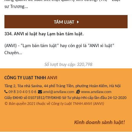
sư Trương...
TÁM LUẬT
334. ANVI xì luật hay Lạm bàn tám luật.
(ANVI) - “Lạm bàn tám luật” hay còn gọi là “ANVI xì luật”
Chuyên...
Số lượt truy cập: 320,798
CÔNG TY LUẬT TNHH
ANVI
Tầng 2, Tòa nhà Savina, 44 phố Tràng Tiền, phường Hoàn Kiếm, Hà Nội
09 8 3 0 4 0 5 0 6
anvi@anvilaw.com
www.anvilaw.com
Giấy ĐKHĐ số 01071812/TP/ĐKHĐ Sở Tư pháp HN cấp lần đầu 24-12-2020
© Bản quyền 2021 thuộc về Công ty Luật TNHH ANVI (ANVI)
Kinh doanh sành luật!