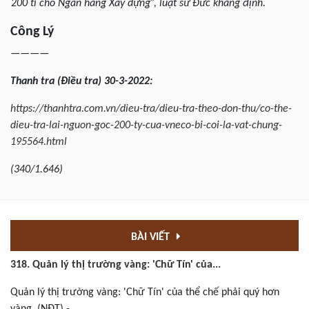
200 tỉ cho Ngân hàng Xây dựng”, luật sư Đức khẳng định.
Công Lý
————
Thanh tra (Điều tra) 30-3-2022:
https://thanhtra.com.vn/dieu-tra/dieu-tra-theo-don-thu/co-the-
dieu-tra-lai-nguon-goc-200-ty-cua-vneco-bi-coi-la-vat-chung-
195564.html
(340/1.646)
BÀI VIẾT
318. Quản lý thị trường vàng: 'Chữ Tín' của...
Quản lý thị trường vàng: 'Chữ Tín' của thể chế phải quý hơn
vàng. (NĐT) -...